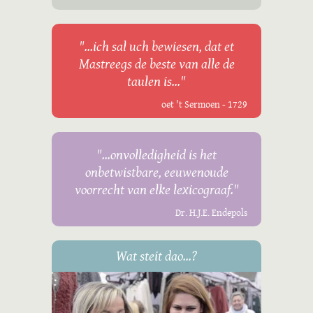
"...ich sal uch bewiesen, dat et
Mastreegs de beste van alle de
taulen is..."
oet 't Sermoen - 1729
"...onvolledigheid is het
onbetwistbare, eeuwenoude
voorrecht van elke lexicograaf."
Dr. H.J.E. Endepols
Wat steit dao...?