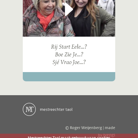
Rij Start Eele...?
Boe Zie Je...?
Sjé Vrao Joe...?
© Roger Weijenberg | made
ivengi
by