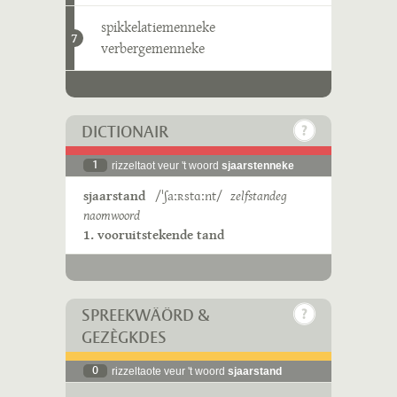
spikkelatiemenneke
7
verbergemenneke
DICTIONAIR
1
rizzeltaot veur 't woord
sjaarstenneke
sjaarstand
/ˈʃaːʀstɑːnt/
zelfstandeg
naomwoord
1. vooruitstekende tand
SPREEKWÄÖRD &
GEZÈGKDES
0
rizzeltaote veur 't woord
sjaarstand