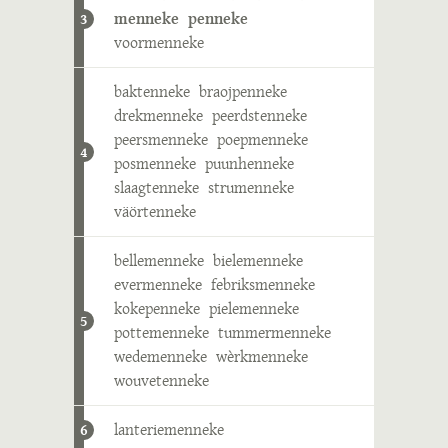
menneke
penneke
3
voormenneke
baktenneke
braojpenneke
drekmenneke
peerdstenneke
peersmenneke
poepmenneke
4
posmenneke
puunhenneke
slaagtenneke
strumenneke
väörtenneke
bellemenneke
bielemenneke
evermenneke
febriksmenneke
kokepenneke
pielemenneke
5
pottemenneke
tummermenneke
wedemenneke
wèrkmenneke
wouvetenneke
lanteriemenneke
6