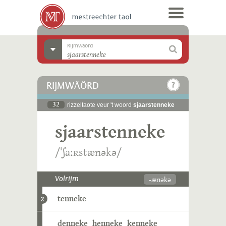
Rijmwäörd
RIJMWÄÖRD
32
rizzeltaote veur 't woord
sjaarstenneke
sjaarstenneke
/ˈʃaːʀstænəkə/
-ænəkə
Volrijm
tenneke
2
denneke
henneke
kenneke