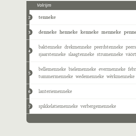
Volrijm
tenneke
2
denneke
henneke
kenneke
menneke
penn
3
baktenneke
drekmenneke
peerdstenneke
peer
4
sjaarstenneke
slaagtenneke
strumenneke
väör
bellemenneke
bielemenneke
evermenneke
feb
5
tummermenneke
wedemenneke
wèrkmenneke
lanteriemenneke
6
spikkelatiemenneke
verbergemenneke
7