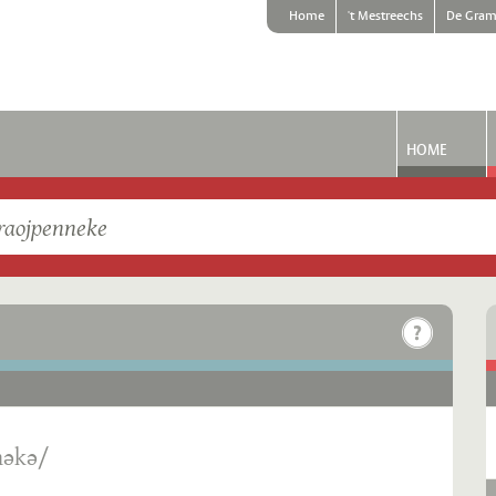
Home
't Mestreechs
De Gram
HOME
nəkə/