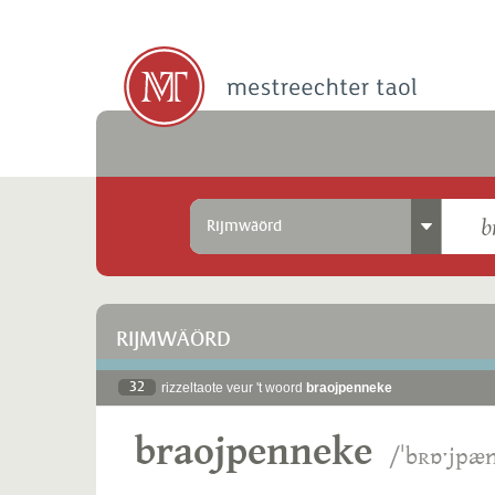
Rijmwäörd
RIJMWÄÖRD
32
rizzeltaote veur 't woord
braojpenneke
braojpenneke
/ˈbʀɒˑjpæ