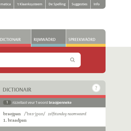
matica
't Klaanksysteem
De Spelling
Suggesties
Info
DICTIONAIR
RIJMWÄÖRD
SPREEKWÄÖRD
DICTIONAIR
1
rizzeltaot veur 't woord
braojpenneke
braojpan
/ˈbʀɒˑjpɑn/
zelfstandeg naomwoord
1. braadpan