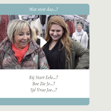
Wat steit dao...?
Rij Start Eele...?
Boe Zie Je...?
Sjé Vrao Joe...?