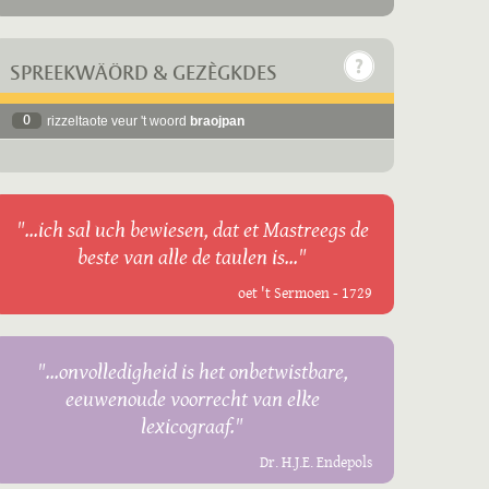
SPREEKWÄÖRD & GEZÈGKDES
0
rizzeltaote veur 't woord
braojpan
"...ich sal uch bewiesen, dat et Mastreegs de
beste van alle de taulen is..."
oet 't Sermoen - 1729
"...onvolledigheid is het onbetwistbare,
eeuwenoude voorrecht van elke
lexicograaf."
Dr. H.J.E. Endepols