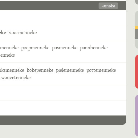
-ænəkə
eke
voormenneke
smenneke
poepmenneke
posmenneke
puunhenneke
tenneke
riksmenneke
kokepenneke
pielemenneke
pottemenneke
wouvetenneke