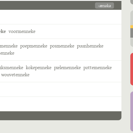
-ænəkə
eke
voormenneke
smenneke
poepmenneke
posmenneke
puunhenneke
tenneke
riksmenneke
kokepenneke
pielemenneke
pottemenneke
wouvetenneke