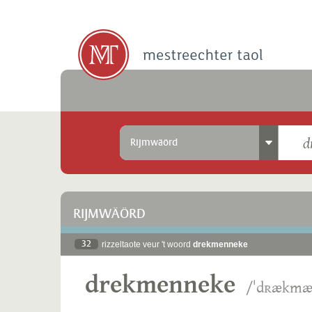
Rijmwäörd
RIJMWÄÖRD
32
rizzeltaote veur 't woord
drekmenneke
drekmenneke
/ˈdʀækmæ