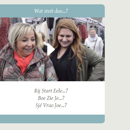
Wat steit dao...?
Rij Start Eele...?
Boe Zie Je...?
Sjé Vrao Joe...?