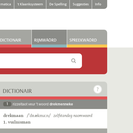
matica
't Klaanksysteem
De Spelling
Suggesties
Info
DICTIONAIR
RIJMWÄÖRD
SPREEKWÄÖRD
DICTIONAIR
1
rizzeltaot veur 't woord
drekmenneke
drekmaan
/ˈdʀækmaːn/
zelfstandeg naomwoord
1. vuilnisman