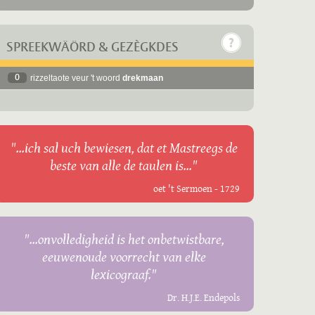
SPREEKWÄÖRD & GEZÈGKDES
0
rizzeltaote veur 't woord
drekmaan
"...ich sal uch bewiesen, dat et Mastreegs de
beste van alle de taulen is..."
oet 't Sermoen - 1729
"...onvolledigheid is het onbetwistbare,
eeuwenoude voorrecht van elke
lexicograaf."
Dr. H.J.E. Endepols