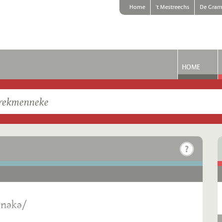
Home
't Mestreechs
De Gram
HOME
nəkə/