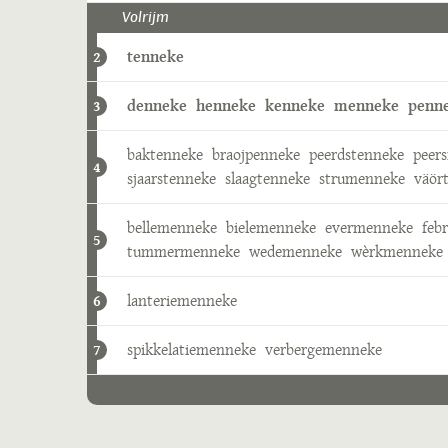
Volrijm
tenneke
2
denneke
henneke
kenneke
menneke
penn
3
baktenneke
braojpenneke
peerdstenneke
peer
4
sjaarstenneke
slaagtenneke
strumenneke
väör
bellemenneke
bielemenneke
evermenneke
feb
5
tummermenneke
wedemenneke
wèrkmenneke
lanteriemenneke
6
spikkelatiemenneke
verbergemenneke
7