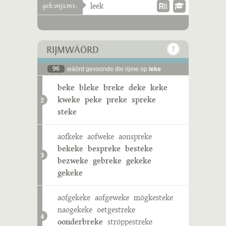
geb.wijs.mv.
leek
RIJMWÄÖRD
96
wäörd gevoonde die rijme op
leke
beke
bleke
breke
deke
keke
kweke
peke
preke
spreke
2
steke
aofkeke
aofweke
aonspreke
bekeke
bespreke
besteke
3
bezweke
gebreke
gekeke
gekeke
aofgekeke
aofgeweke
mögkesteke
naogekeke
oetgestreke
4
oonderbreke
ströppestreke