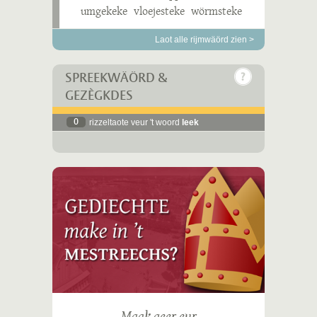
umgekeke
vloejesteke
wörmsteke
Laot alle rijmwäörd zien >
SPREEKWÄÖRD &
GEZÈGKDES
0
rizzeltaote veur 't woord
leek
Maak geer eur