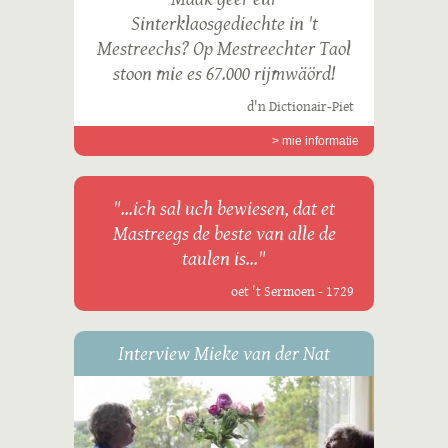
Sinterklaosgediechte in 't
Mestreechs? Op Mestreechter Taol
stoon mie es 67.000 rijmwäörd!
d'n Dictionair-Piet
> mie informatie
"...ich sal uch bewiesen, dat et
Mastreegs de beste van alle de
taulen is..."
oet 't Sermoen - 1729
Interview Mieke van der Nat