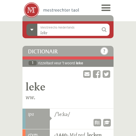
Mestreechs-Nederlands
DICTIONAIR
1
rizzeltaot veur 't woord
leke
leke
ww.
ipa
/ˈleːkə/
etym.
‹
1440
›
Mid.ned.
lecken