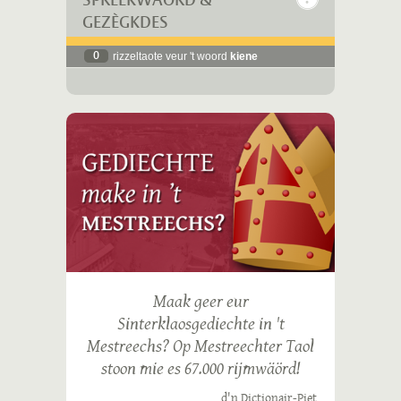
SPREEKWÄÖRD &
GEZÈGKDES
0
rizzeltaote veur 't woord
kiene
Maak geer eur
Sinterklaosgediechte in 't
Mestreechs? Op Mestreechter Taol
stoon mie es 67.000 rijmwäörd!
d'n Dictionair-Piet