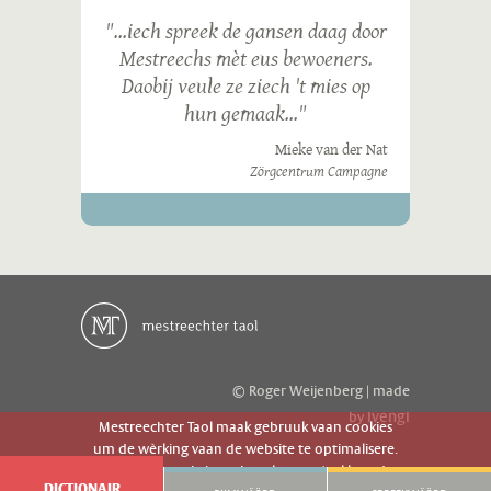
"...iech spreek de gansen daag door
Mestreechs mèt eus bewoeners.
Daobij veule ze ziech 't mies op
hun gemaak..."
Mieke van der Nat
Zörgcentrum Campagne
© Roger Weijenberg | made
ivengi
by
Mestreechter Taol maak gebruuk vaan cookies
um de wèrking vaan de website te optimalisere.
Es geer de website gebruuk gaot g'r akkoord
DICTIONAIR