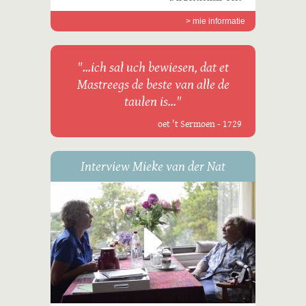
> mie informatie
"...ich sal uch bewiesen, dat et
Mastreegs de beste van alle de
taulen is..."
oet 't Sermoen - 1729
Interview Mieke van der Nat