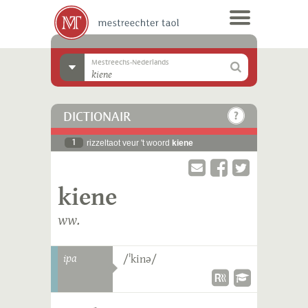
Mestreechs-Nederlands
DICTIONAIR
1
rizzeltaot veur 't woord
kiene
kiene
ww.
ipa
/ˈkinə/