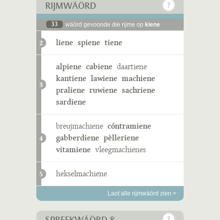
RIJMWÄÖRD
33
wäörd gevoonde die rijme op
kiene
liene
spiene
tiene
2
alpiene
cabiene
daartiene
kantiene
lawiene
machiene
3
praliene
ruwiene
sachriene
sardiene
breujmachiene
cóntramiene
gabberdiene
pèlleriene
4
vitamiene
vleegmachienes
hekselmachiene
5
Laot alle rijmwäörd zien >