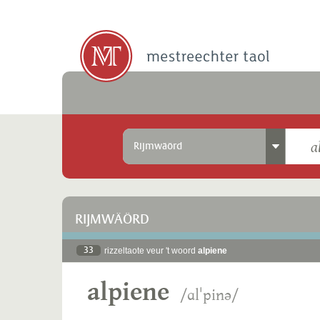
Rijmwäörd
RIJMWÄÖRD
33
rizzeltaote veur 't woord
alpiene
alpiene
/ɑlˈpinə/