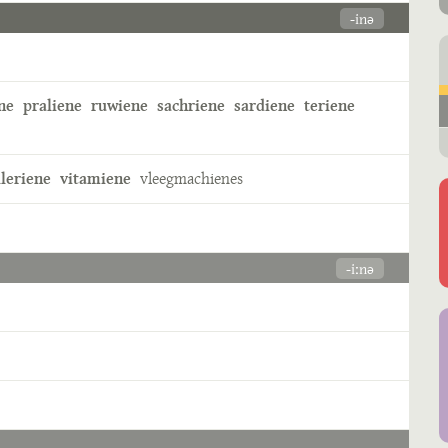
-inə
ne
praliene
ruwiene
sachriene
sardiene
teriene
lleriene
vitamiene
vleegmachienes
-iːnə