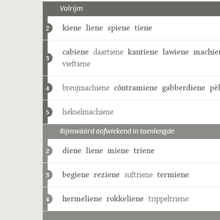
Volrijm
kiene
liene
spiene
tiene
2
cabiene
daartiene
kantiene
lawiene
machie
3
vieftiene
breujmachiene
cóntramiene
gabberdiene
pè
4
hekselmachiene
5
Rijmwäörd aofwiekend in toenlengde
diene
liene
miene
triene
2
begiene
reziene
suftriene
termiene
3
hermeliene
rokkeliene
trippeltriene
4