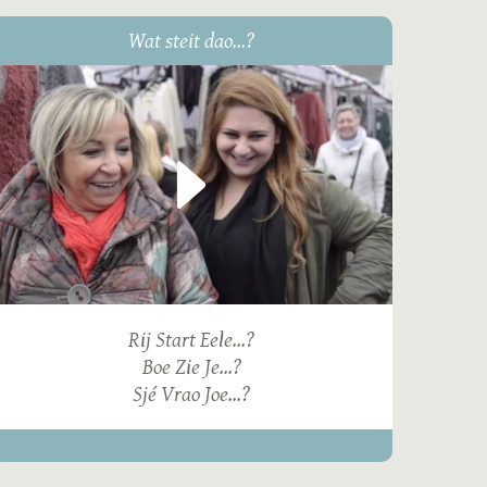
Wat steit dao...?
Rij Start Eele...?
Boe Zie Je...?
Sjé Vrao Joe...?