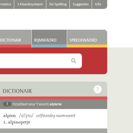
matica
't Klaanksysteem
De Spelling
Suggesties
Info
DICTIONAIR
RIJMWÄÖRD
SPREEKWÄÖRD
DICTIONAIR
1
rizzeltaot veur 't woord
alpiene
alpien
/ɑlˈpin/
zelfstandeg naomwoord
1. alpinopetje