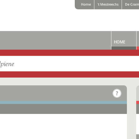
Home
't Mestreechs
De Gram
HOME