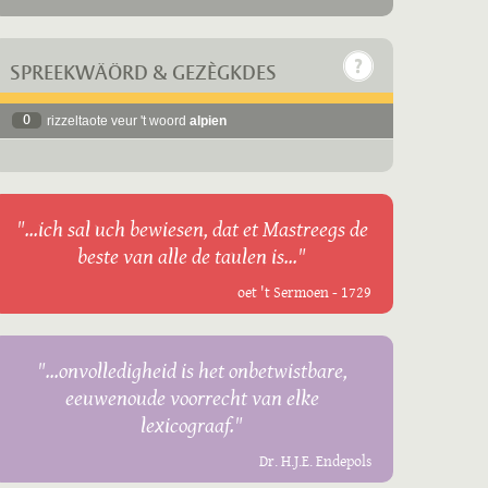
SPREEKWÄÖRD & GEZÈGKDES
0
rizzeltaote veur 't woord
alpien
"...ich sal uch bewiesen, dat et Mastreegs de
beste van alle de taulen is..."
oet 't Sermoen - 1729
"...onvolledigheid is het onbetwistbare,
eeuwenoude voorrecht van elke
lexicograaf."
Dr. H.J.E. Endepols