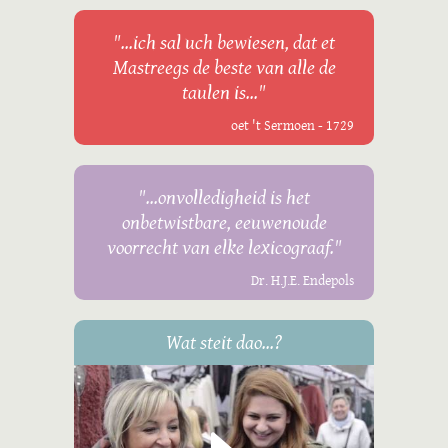
"...ich sal uch bewiesen, dat et
Mastreegs de beste van alle de
taulen is..."
oet 't Sermoen - 1729
"...onvolledigheid is het
onbetwistbare, eeuwenoude
voorrecht van elke lexicograaf."
Dr. H.J.E. Endepols
Wat steit dao...?