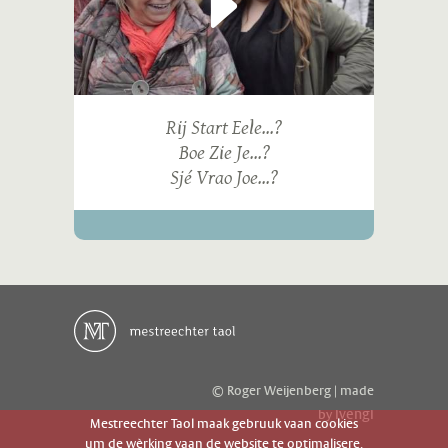
Rij Start Eele...?
Boe Zie Je...?
Sjé Vrao Joe...?
© Roger Weijenberg | made
ivengi
by
Mestreechter Taol maak gebruuk vaan cookies
um de wèrking vaan de website te optimalisere.