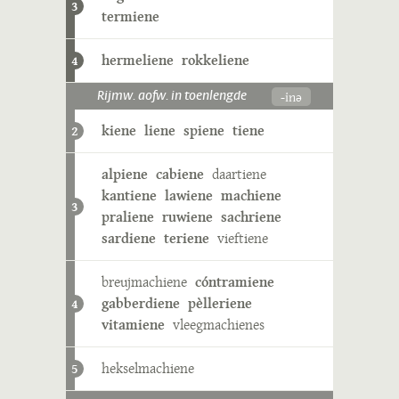
3
termiene
hermeliene
rokkeliene
4
-inə
Rijmw. aofw. in toenlengde
kiene
liene
spiene
tiene
2
alpiene
cabiene
daartiene
kantiene
lawiene
machiene
3
praliene
ruwiene
sachriene
sardiene
teriene
vieftiene
breujmachiene
cóntramiene
gabberdiene
pèlleriene
4
vitamiene
vleegmachienes
hekselmachiene
5