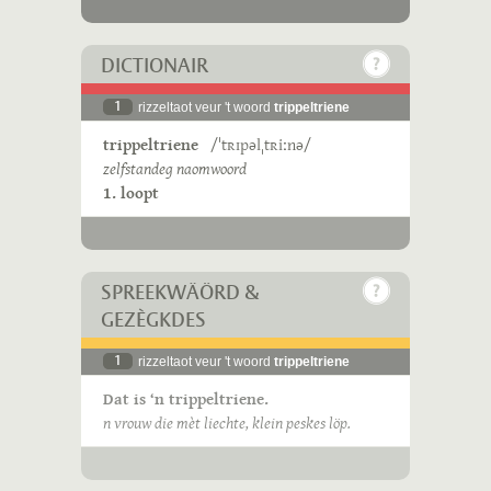
DICTIONAIR
1
rizzeltaot veur 't woord
trippeltriene
trippeltriene
/ˈtʀɪpəlˌtʀiːnə/
zelfstandeg naomwoord
1. loopt
SPREEKWÄÖRD &
GEZÈGKDES
1
rizzeltaot veur 't woord
trippeltriene
Dat is ‘n trippeltriene.
n vrouw die mèt liechte, klein peskes löp.