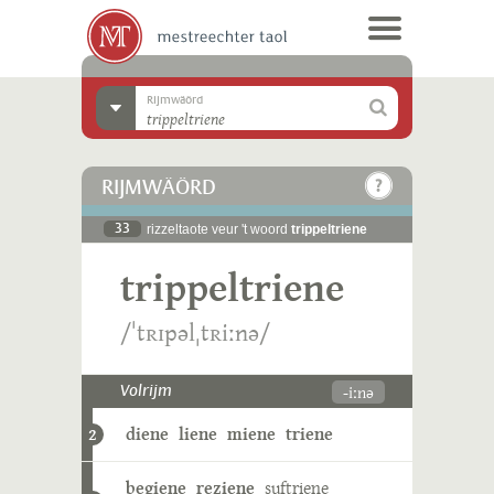
Rijmwäörd
RIJMWÄÖRD
33
rizzeltaote veur 't woord
trippeltriene
trippeltriene
/ˈtʀɪpəlˌtʀiːnə/
-iːnə
Volrijm
diene
liene
miene
triene
2
begiene
reziene
suftriene