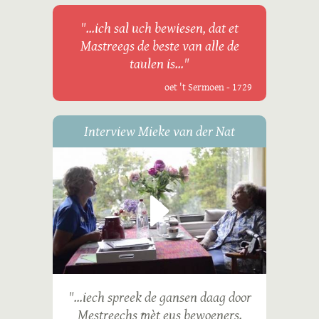
"...ich sal uch bewiesen, dat et
Mastreegs de beste van alle de
taulen is..."
oet 't Sermoen - 1729
Interview Mieke van der Nat
"...iech spreek de gansen daag door
Mestreechs mèt eus bewoeners.