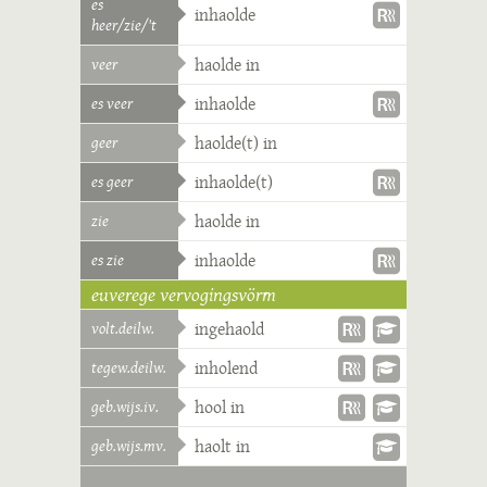
es
inhaolde
heer/zie/'t
veer
haolde in
es veer
inhaolde
geer
haolde(t) in
es geer
inhaolde(t)
zie
haolde in
es zie
inhaolde
euverege vervogingsvörm
volt.deilw.
ingehaold
tegew.deilw.
inholend
geb.wijs.iv.
hool in
geb.wijs.mv.
haolt in