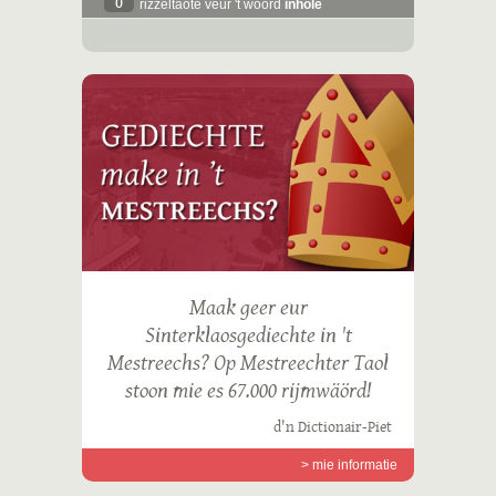
0
rizzeltaote veur 't woord
inhole
Maak geer eur
Sinterklaosgediechte in 't
Mestreechs? Op Mestreechter Taol
stoon mie es 67.000 rijmwäörd!
d'n Dictionair-Piet
> mie informatie