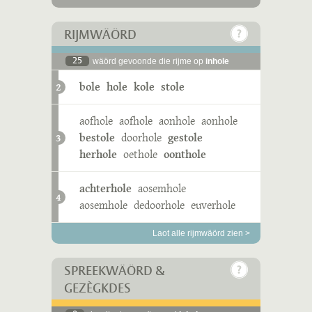
RIJMWÄÖRD
25
wäörd gevoonde die rijme op
inhole
bole
hole
kole
stole
2
aofhole
aofhole
aonhole
aonhole
bestole
doorhole
gestole
3
herhole
oethole
oonthole
achterhole
aosemhole
4
aosemhole
dedoorhole
euverhole
Laot alle rijmwäörd zien >
SPREEKWÄÖRD &
GEZÈGKDES