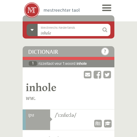
Mestreechs-Nederlands
DICTIONAIR
1
rizzeltaot veur 't woord
inhole
inhole
ww.
ipa
/ˈɪːnɦʊːlə/