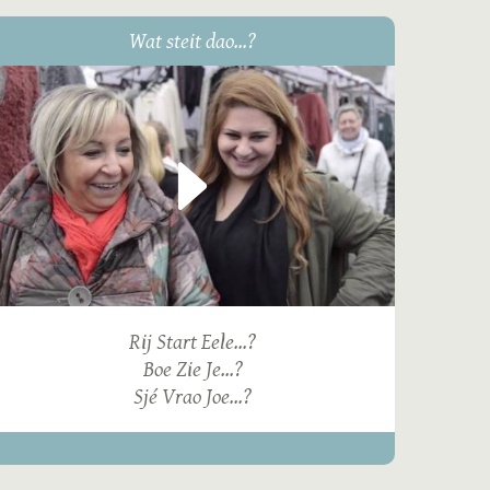
Wat steit dao...?
Rij Start Eele...?
Boe Zie Je...?
Sjé Vrao Joe...?