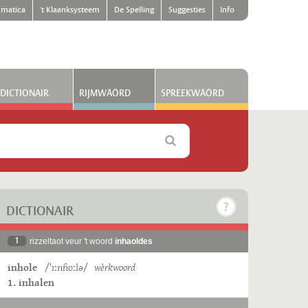
matica
't Klaanksysteem
De Spelling
Suggesties
Info
DICTIONAIR
RIJMWÄÖRD
SPREEKWÄÖRD
DICTIONAIR
1
rizzeltaot veur 't woord
inhaoldes
inhole
/ˈɪːnɦʊːlə/
wèrkwoord
1. inhalen