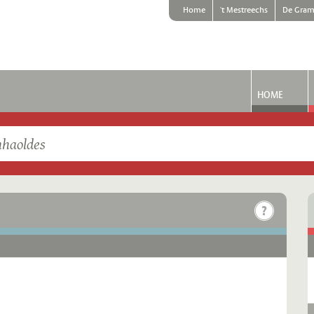
Home
't Mestreechs
De Gram
HOME