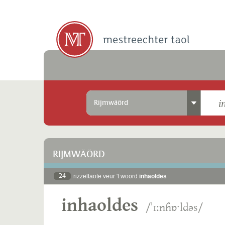
Rijmwäörd
RIJMWÄÖRD
24
rizzeltaote veur 't woord
inhaoldes
inhaoldes
/ˈɪːnɦɒˑldəs/