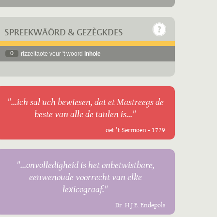
SPREEKWÄÖRD & GEZÈGKDES
0
rizzeltaote veur 't woord
inhole
"...ich sal uch bewiesen, dat et Mastreegs de
beste van alle de taulen is..."
oet 't Sermoen - 1729
"...onvolledigheid is het onbetwistbare,
eeuwenoude voorrecht van elke
lexicograaf."
Dr. H.J.E. Endepols