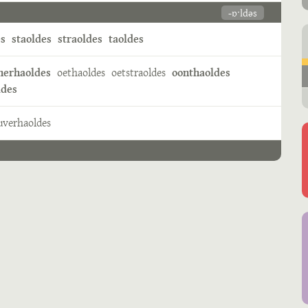
-ɒˑldəs
es
staoldes
straoldes
taoldes
herhaoldes
oethaoldes
oetstraoldes
oonthaoldes
ldes
uverhaoldes