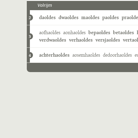
Volrijm
daoldes
dwaoldes
maoldes
paoldes
praold
2
aofhaoldes
aonhaoldes
bepaoldes
betaoldes
3
verdwaoldes
verhaoldes
versjaoldes
vertao
achterhaoldes
aosemhaoldes
dedoorhaoldes
e
4