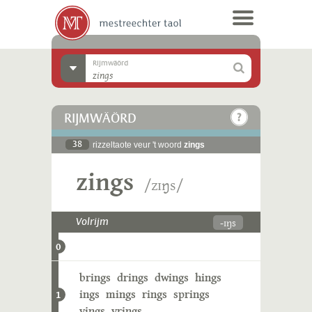
Rijmwäörd
RIJMWÄÖRD
38
rizzeltaote veur 't woord
zings
zings
/zɪŋs/
-ɪŋs
Volrijm
0
brings
drings
dwings
hings
ings
mings
rings
springs
1
vings
vrings