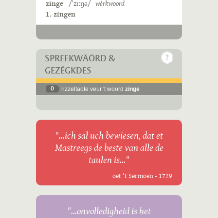
zinge
/ˈzɪːŋə/
wèrkwoord
1. zingen
SPREEKWÄÖRD &
GEZÈGKDES
0
rizzeltaote veur 't woord
zinge
"...ich sal uch bewiesen, dat et
Mastreegs de beste van alle de
taulen is..."
oet 't Sermoen - 1729
"...onvolledigheid is het