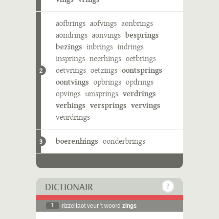
aofbrings
aofvings
aonbrings
aondrings
aonvings
besprings
bezings
inbrings
indrings
insprings
neerhings
oetbrings
oetvrings
oetzings
oontsprings
2
oontvings
opbrings
opdrings
opvings
umsprings
verdrings
verhings
versprings
vervings
veurdrings
boerenhings
oonderbrings
3
DICTIONAIR
1
rizzeltaot veur 't woord
zings