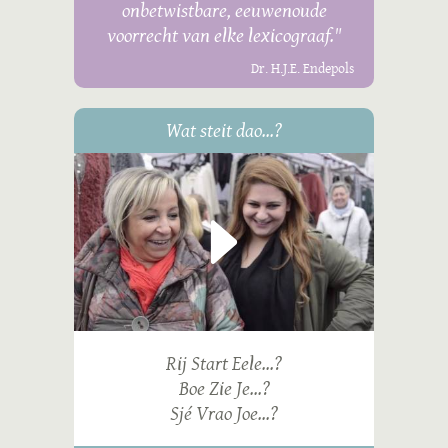
onbetwistbare, eeuwenoude
voorrecht van elke lexicograaf."
Dr. H.J.E. Endepols
Wat steit dao...?
Rij Start Eele...?
Boe Zie Je...?
Sjé Vrao Joe...?