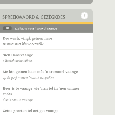
SPREEKWÄÖRD & GEZÈGKDES
10
rizzeltaote veur 't woord
vaange
Dee wach, vingk geinen haos.
De moos neet blieve oetstèlle.
‘nen Haos vaange.
e Boetekenske höbbe.
Me kin geinen haos mèt ‘n trommel vaange
op de gooj meneer ‘n zaak aonpakke
Heer is te vaange wie ‘nen iel in ‘nen ummer
snóts
dee is neet te vaange
Geine groeten iel oet get vaange