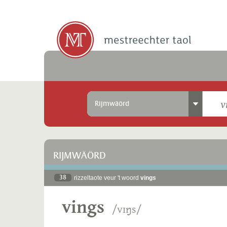
Rijmwäörd
RIJMWÄÖRD
38
rizzeltaote veur 't woord
vings
vings
/vɪŋs/