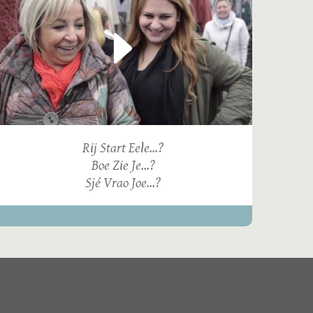
Rij Start Eele...?
Boe Zie Je...?
Sjé Vrao Joe...?