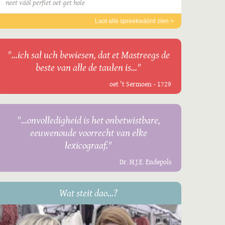
neet väöl perfiet oet get hole
Laot alle spreekwäörd zien >
"...ich sal uch bewiesen, dat et Mastreegs de
beste van alle de taulen is..."
oet 't Sermoen - 1729
"...onvolledigheid is het onbetwistbare,
eeuwenoude voorrecht van elke
lexicograaf."
Dr. H.J.E. Endepols
Wat steit dao...?