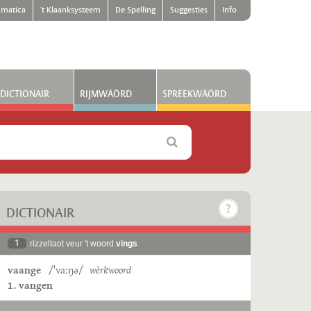
matica
't Klaanksysteem
De Spelling
Suggesties
Info
DICTIONAIR
RIJMWÄÖRD
SPREEKWÄÖRD
DICTIONAIR
1
rizzeltaot veur 't woord
vings
vaange
/ˈvaːŋə/
wèrkwoord
1. vangen