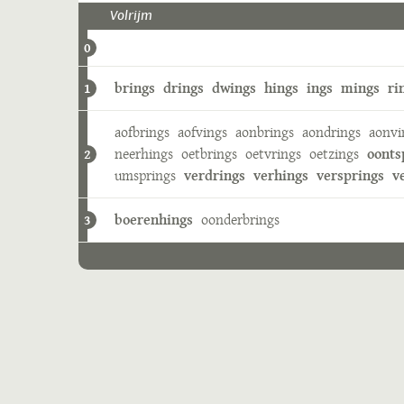
Volrijm
0
brings
drings
dwings
hings
ings
mings
ri
1
aofbrings
aofvings
aonbrings
aondrings
aonvi
neerhings
oetbrings
oetvrings
oetzings
oonts
2
umsprings
verdrings
verhings
versprings
v
boerenhings
oonderbrings
3