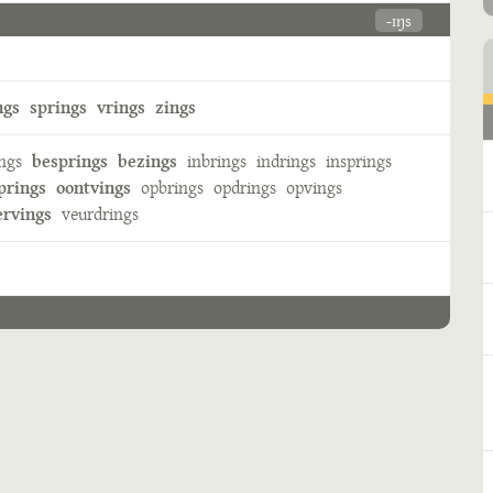
-ɪŋs
ngs
springs
vrings
zings
ngs
besprings
bezings
inbrings
indrings
insprings
prings
oontvings
opbrings
opdrings
opvings
ervings
veurdrings