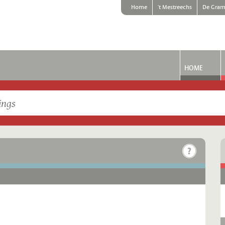
Home
't Mestreechs
De Gram
HOME