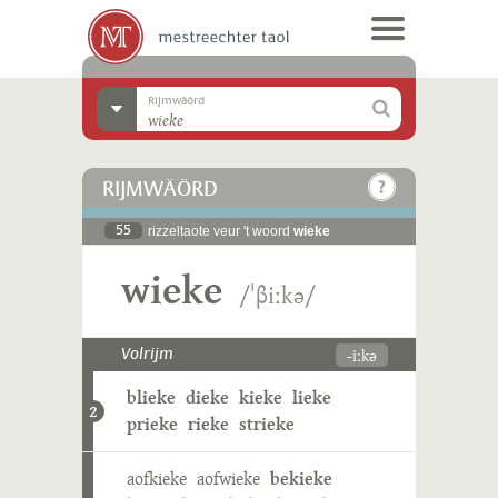
Rijmwäörd
RIJMWÄÖRD
55
rizzeltaote veur 't woord
wieke
wieke
/ˈβiːkə/
-iːkə
Volrijm
blieke
dieke
kieke
lieke
2
prieke
rieke
strieke
aofkieke
aofwieke
bekieke