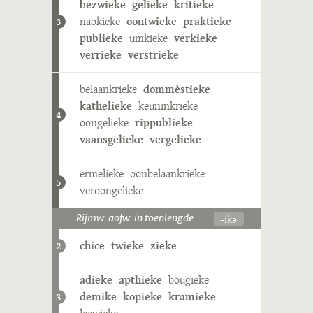
bezwieke
gelieke
kritieke
naokieke
oontwieke
praktieke
3
publieke
umkieke
verkieke
verrieke
verstrieke
belaankrieke
dommèstieke
kathelieke
keuninkrieke
4
oongelieke
rippublieke
vaansgelieke
vergelieke
ermelieke
oonbelaankrieke
5
veroongelieke
-ikə
Rijmw. aofw. in toenlengde
chice
twieke
zieke
2
adieke
apthieke
bougieke
demike
kopieke
kramieke
3