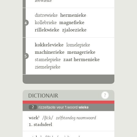
leewieke
distrewieke
hermenieke
kollebrieke
magnefieke
4
rillekwieke
zjaloezieke
kokkelevieke
lomelepieke
machinerieke
menagerieke
5
stamelepieke
zaat hermenieke
ziemelepieke
DICTIONAIR
2
rizzeltaote veur 't woord
wieke
wiek
/βiːk/
zelfstandeg naomwoord
1
1. stadsdeel
1