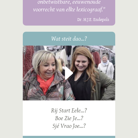
onbetwistbare, eeuwenoude
voorrecht van elke lexicograaf."
Dr. H.J.E. Endepols
Wat steit dao...?
Rij Start Eele...?
Boe Zie Je...?
Sjé Vrao Joe...?