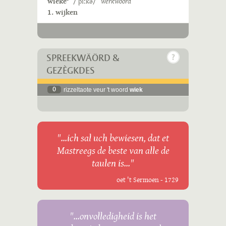
wieke
/ˈβiːkə/
wèrkwoord
1. wijken
SPREEKWÄÖRD &
GEZÈGKDES
0
rizzeltaote veur 't woord
wiek
"...ich sal uch bewiesen, dat et
Mastreegs de beste van alle de
taulen is..."
oet 't Sermoen - 1729
"...onvolledigheid is het