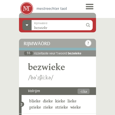
Rijmwäörd
RIJMWÄÖRD
55
rizzeltaote veur 't woord
bezwieke
bezwieke
/bəˈzβiːkə/
-iːkə
Volrijm
blieke
dieke
kieke
lieke
2
prieke
rieke
strieke
wieke