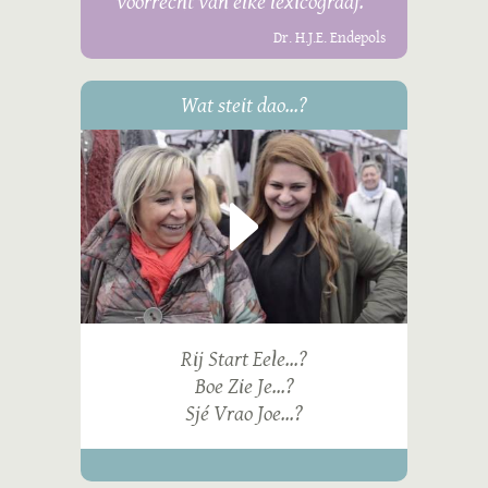
voorrecht van elke lexicograaf."
Dr. H.J.E. Endepols
Wat steit dao...?
Rij Start Eele...?
Boe Zie Je...?
Sjé Vrao Joe...?