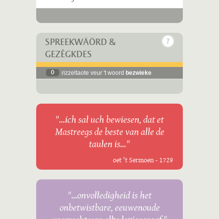
SPREEKWÄÖRD &
GEZÈGKDES
0
rizzeltaote veur 't woord
bezwieke
"...ich sal uch bewiesen, dat et
Mastreegs de beste van alle de
taulen is..."
oet 't Sermoen - 1729
"...onvolledigheid is het
onbetwistbare, eeuwenoude