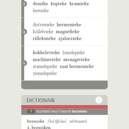
demike
kopieke
kramieke
3
leewieke
distrewieke
hermenieke
kollebrieke
magnefieke
4
rillekwieke
zjaloezieke
kokkelevieke
lomelepieke
machinerieke
menagerieke
5
stamelepieke
zaat hermenieke
ziemelepieke
DICTIONAIR
1
rizzeltaot veur 't woord
bezwieke
bezwieke
/bəˈzβiːkə/
wèrkwoord
1. bezwijken