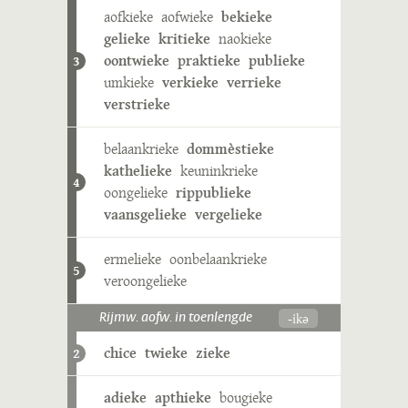
aofkieke
aofwieke
bekieke
gelieke
kritieke
naokieke
oontwieke
praktieke
publieke
3
umkieke
verkieke
verrieke
verstrieke
belaankrieke
dommèstieke
kathelieke
keuninkrieke
4
oongelieke
rippublieke
vaansgelieke
vergelieke
ermelieke
oonbelaankrieke
5
veroongelieke
-ikə
Rijmw. aofw. in toenlengde
chice
twieke
zieke
2
adieke
apthieke
bougieke