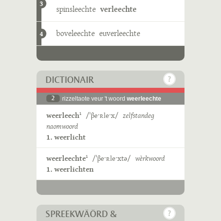
3
spinsleechte
verleechte
boveleechte
euverleechte
4
DICTIONAIR
2
rizzeltaote veur 't woord
weerleechte
weerleech
/ˈβeˑʀleˑx/
zelfstandeg
1
naomwoord
1. weerlicht
weerleechte
/ˈβeˑʀleˑxtə/
wèrkwoord
1
1. weerlichten
SPREEKWÄÖRD &