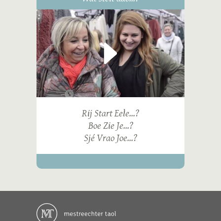
Rij Start Eele...?
Boe Zie Je...?
Sjé Vrao Joe...?