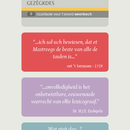
GEZÈGKDES
0
rizzeltaote veur 't woord
weerleech
"...ich sal uch bewiesen, dat et
Mastreegs de beste van alle de
taulen is..."
oet 't Sermoen - 1729
"...onvolledigheid is het
onbetwistbare, eeuwenoude
voorrecht van elke lexicograaf."
Dr. H.J.E. Endepols
Wat steit dao...?