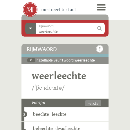
Rijmwäörd
RIJMWÄÖRD
8
rizzeltaote veur 't woord
weerleechte
weerleechte
/ˈβeˑʀleˑxtə/
-eˑxtə
Volrijm
beechte
leechte
2
beleechte
dwaolleechte