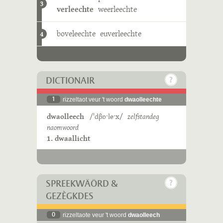
3
verleechte
weerleechte
boveleechte
euverleechte
4
DICTIONAIR
1
rizzeltaot veur 't woord
dwaolleechte
dwaolleech
/ˈdβɒˑleˑx/
zelfstandeg
naomwoord
1. dwaallicht
SPREEKWÄÖRD &
GEZÈGKDES
0
rizzeltaote veur 't woord
dwaolleech