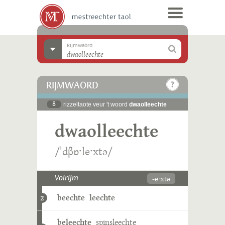
Rijmwäörd
RIJMWÄÖRD
8
rizzeltaote veur 't woord
dwaolleechte
dwaolleechte
/ˈdβɒˑleˑxtə/
-eˑxtə
Volrijm
beechte
leechte
2
beleechte
spinsleechte