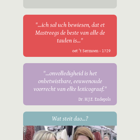
"...ich sal uch bewiesen, dat et
Mastreegs de beste van alle de
taulen is..."
oet 't Sermoen - 1729
"...onvolledigheid is het
onbetwistbare, eeuwenoude
voorrecht van elke lexicograaf."
Dr. H.J.E. Endepols
Wat steit dao...?