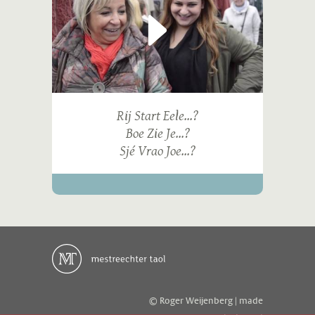
Rij Start Eele...?
Boe Zie Je...?
Sjé Vrao Joe...?
© Roger Weijenberg | made