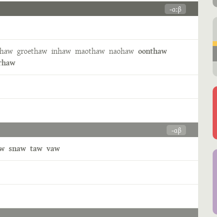
-ɑːβ
rhaw
groethaw
inhaw
maothaw
naohaw
oonthaw
rhaw
-ɑβ
aw
snaw
taw
vaw