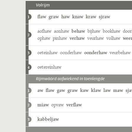
Volrijm
flaw
graw
haw
knaw
kraw
sjraw
1
aofhaw
aonhaw
behaw
bijhaw
bookhaw
doo
2
ophaw
pinhaw
verhaw
veurhaw
volhaw
wee
oeteinhaw
oonderhaw
oonderhaw
veurbehaw
3
oetereinhaw
4
Rijmwäörd aofwiekend in toenlengde
aw
flaw
gaw
graw
kaw
klaw
law
maw
sj
1
miaw
opvaw
verflaw
2
kabbeljaw
3