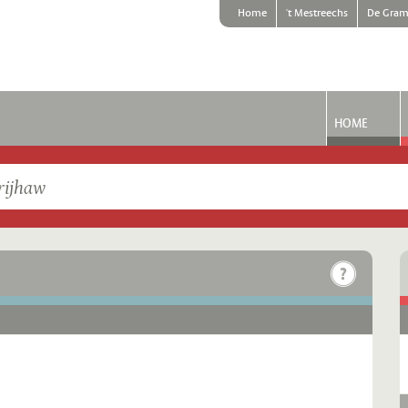
Home
't Mestreechs
De Gram
HOME