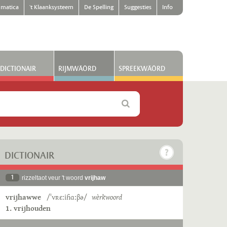
matica
't Klaanksysteem
De Spelling
Suggesties
Info
DICTIONAIR
RIJMWÄÖRD
SPREEKWÄÖRD
DICTIONAIR
1
rizzeltaot veur 't woord
vrijhaw
vrijhawwe
/ˈvʀɛːiɦɑːβə/
wèrkwoord
1. vrijhouden