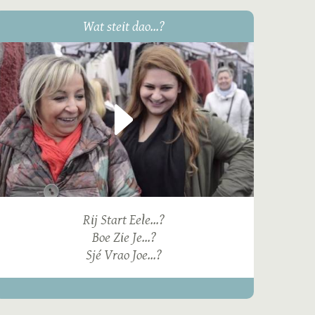
Wat steit dao...?
Rij Start Eele...?
Boe Zie Je...?
Sjé Vrao Joe...?