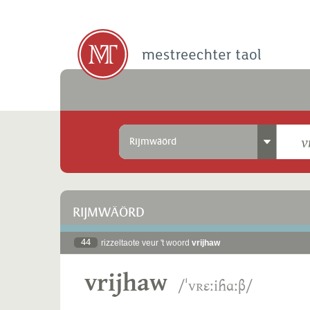
Rijmwäörd
RIJMWÄÖRD
44
rizzeltaote veur 't woord
vrijhaw
vrijhaw
/ˈvʀɛːiɦɑːβ/