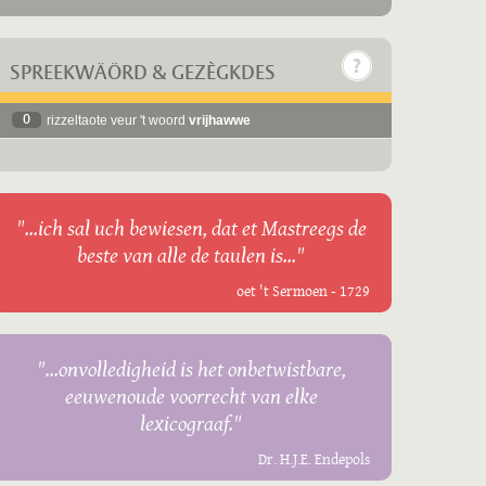
SPREEKWÄÖRD & GEZÈGKDES
0
rizzeltaote veur 't woord
vrijhawwe
"...ich sal uch bewiesen, dat et Mastreegs de
beste van alle de taulen is..."
oet 't Sermoen - 1729
"...onvolledigheid is het onbetwistbare,
eeuwenoude voorrecht van elke
lexicograaf."
Dr. H.J.E. Endepols