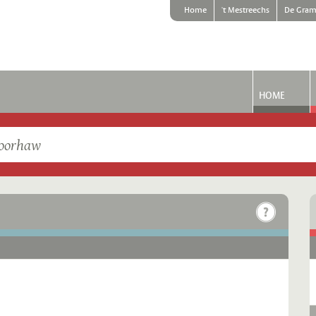
Home
't Mestreechs
De Gram
HOME