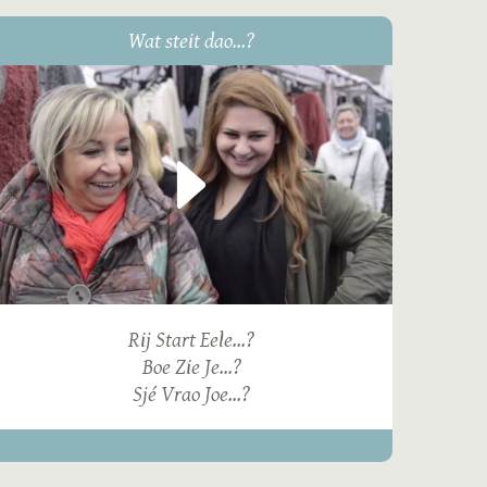
Wat steit dao...?
Rij Start Eele...?
Boe Zie Je...?
Sjé Vrao Joe...?