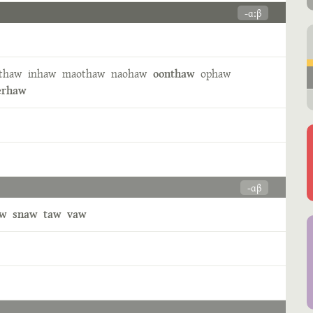
-ɑːβ
thaw
inhaw
maothaw
naohaw
oonthaw
ophaw
erhaw
-ɑβ
aw
snaw
taw
vaw