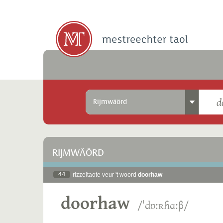
Rijmwäörd
RIJMWÄÖRD
44
rizzeltaote veur 't woord
doorhaw
doorhaw
/ˈdʊːʀɦɑːβ/