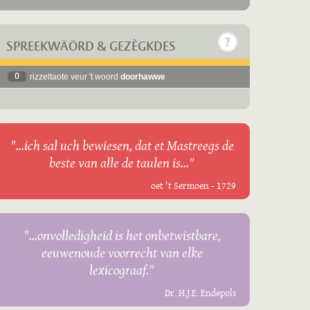
SPREEKWÄÖRD & GEZÈGKDES
0
rizzeltaote veur 't woord
doorhawwe
"...ich sal uch bewiesen, dat et Mastreegs de
beste van alle de taulen is..."
oet 't Sermoen - 1729
"...onvolledigheid is het onbetwistbare,
eeuwenoude voorrecht van elke
lexicograaf."
Dr. H.J.E. Endepols