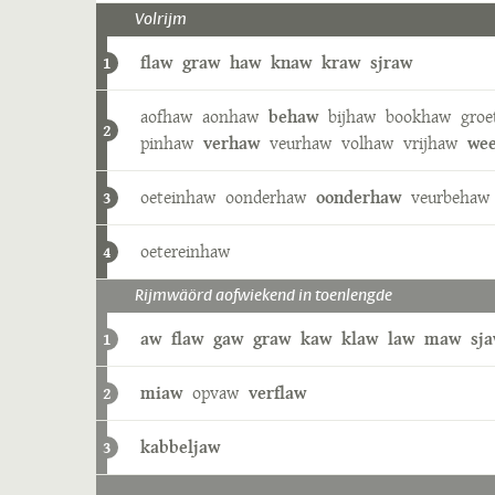
Volrijm
flaw
graw
haw
knaw
kraw
sjraw
1
aofhaw
aonhaw
behaw
bijhaw
bookhaw
groe
2
pinhaw
verhaw
veurhaw
volhaw
vrijhaw
we
oeteinhaw
oonderhaw
oonderhaw
veurbehaw
3
oetereinhaw
4
Rijmwäörd aofwiekend in toenlengde
aw
flaw
gaw
graw
kaw
klaw
law
maw
sj
1
miaw
opvaw
verflaw
2
kabbeljaw
3