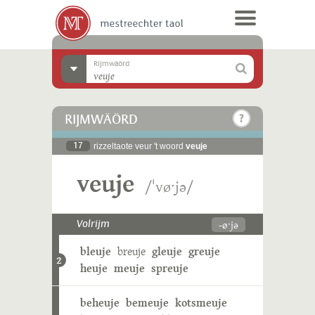
Rijmwäörd
RIJMWÄÖRD
17
rizzeltaote veur 't woord
veuje
veuje
/ˈvøˑjə/
-øˑjə
Volrijm
bleuje
breuje
gleuje
greuje
2
heuje
meuje
spreuje
beheuje
bemeuje
kotsmeuje