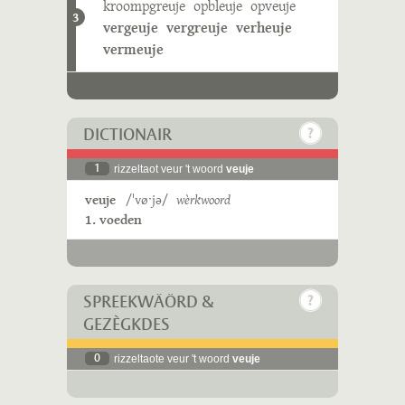
kroompgreuje
opbleuje
opveuje
3
vergeuje
vergreuje
verheuje
vermeuje
DICTIONAIR
1
rizzeltaot veur 't woord
veuje
veuje
/ˈvøˑjə/
wèrkwoord
1. voeden
SPREEKWÄÖRD &
GEZÈGKDES
0
rizzeltaote veur 't woord
veuje