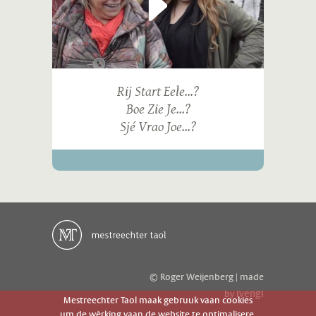
Rij Start Eele...?
Boe Zie Je...?
Sjé Vrao Joe...?
© Roger Weijenberg | made
ivengi
by
Mestreechter Taol maak gebruuk vaan cookies
um de wèrking vaan de website te optimalisere.