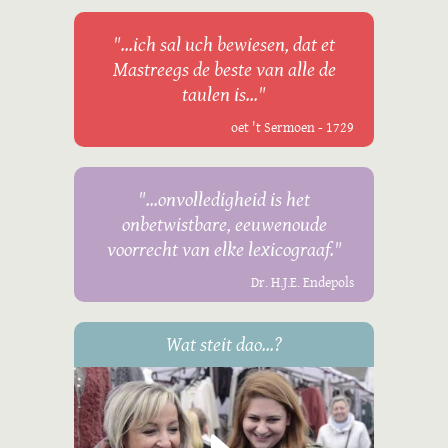
"...ich sal uch bewiesen, dat et
Mastreegs de beste van alle de
taulen is..."
oet 't Sermoen - 1729
"...onvolledigheid is het
onbetwistbare, eeuwenoude
voorrecht van elke lexicograaf."
Dr. H.J.E. Endepols
Wat steit dao...?