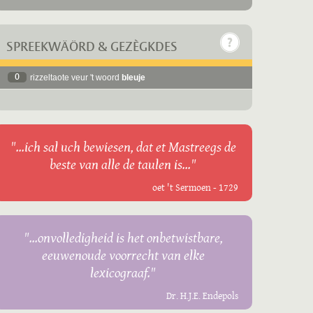
SPREEKWÄÖRD & GEZÈGKDES
0
rizzeltaote veur 't woord
bleuje
"...ich sal uch bewiesen, dat et Mastreegs de
beste van alle de taulen is..."
oet 't Sermoen - 1729
"...onvolledigheid is het onbetwistbare,
eeuwenoude voorrecht van elke
lexicograaf."
Dr. H.J.E. Endepols