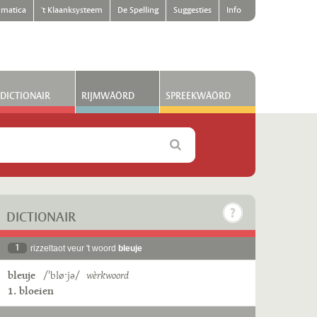
matica
't Klaanksysteem
De Spelling
Suggesties
Info
DICTIONAIR
RIJMWÄÖRD
SPREEKWÄÖRD
DICTIONAIR
1
rizzeltaot veur 't woord
bleuje
bleuje
/ˈbløˑjə/
wèrkwoord
1. bloeien