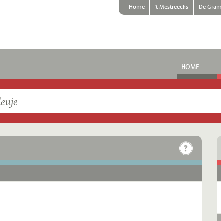
Home
't Mestreechs
De Gram
HOME