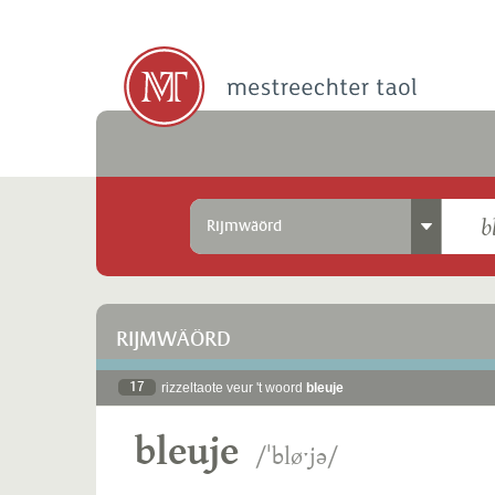
Rijmwäörd
RIJMWÄÖRD
17
rizzeltaote veur 't woord
bleuje
bleuje
/ˈbløˑjə/