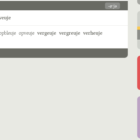
-øˑjə
veuje
opbleuje
opveuje
vergeuje
vergreuje
verheuje