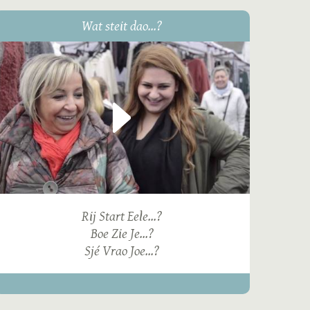
Wat steit dao...?
Rij Start Eele...?
Boe Zie Je...?
Sjé Vrao Joe...?