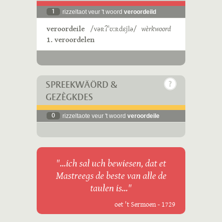
1
rizzeltaot veur 't woord
veroordeild
veroordeile
/vəʀʔˈʊːʀdɛjlə/
wèrkwoord
1. veroordelen
SPREEKWÄÖRD &
GEZÈGKDES
0
rizzeltaote veur 't woord
veroordeile
"...ich sal uch bewiesen, dat et
Mastreegs de beste van alle de
taulen is..."
oet 't Sermoen - 1729