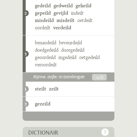
gedeild
gedweild
geheild
gepeild
gevijld
indeilt
2
misdeild
misdeilt
oetdeilt
oordeilt
verdeild
benaodeild
beveurdeild
doedgedeild
doorgedeild
3
geoordeild
ingedeild
oetgedeild
veroordeilt
-ɛːilt
Rijmw. aofw. in toenlengde
steilt
zeilt
1
gezeild
2
DICTIONAIR