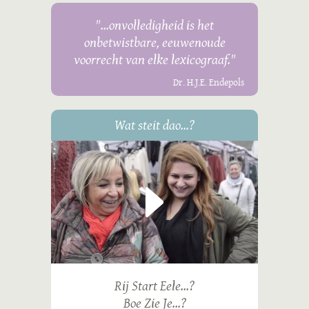
"...onvolledigheid is het
onbetwistbare, eeuwenoude
voorrecht van elke lexicograaf."
Dr. H.J.E. Endepols
Wat steit dao...?
Rij Start Eele...?
Boe Zie Je...?