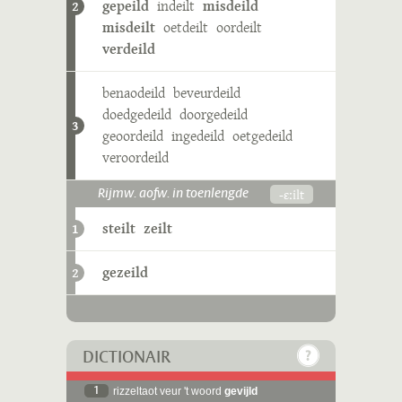
gepeild
indeilt
misdeild
2
misdeilt
oetdeilt
oordeilt
verdeild
benaodeild
beveurdeild
doedgedeild
doorgedeild
3
geoordeild
ingedeild
oetgedeild
veroordeild
-ɛːilt
Rijmw. aofw. in toenlengde
steilt
zeilt
1
gezeild
2
DICTIONAIR
1
rizzeltaot veur 't woord
gevijld