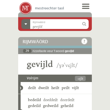
Rijmwäörd
RIJMWÄÖRD
29
rizzeltaote veur 't woord
gevijld
gevijld
/ɣəˈvɛjlt/
-ɛjlt
Volrijm
deilt
dweilt
heilt
peilt
vijlt
1
bedeild
doeddeilt
doordeilt
gedeild
gedweild
geheild