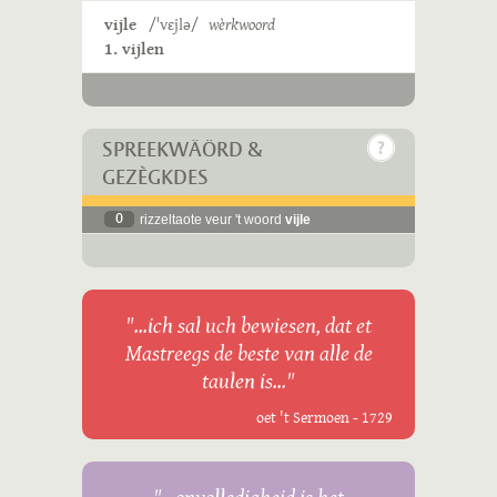
vijle
/ˈvɛjlə/
wèrkwoord
1. vijlen
SPREEKWÄÖRD &
GEZÈGKDES
0
rizzeltaote veur 't woord
vijle
"...ich sal uch bewiesen, dat et
Mastreegs de beste van alle de
taulen is..."
oet 't Sermoen - 1729