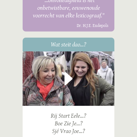
"...onvolledigheid is het
onbetwistbare, eeuwenoude
voorrecht van elke lexicograaf."
Dr. H.J.E. Endepols
Wat steit dao...?
Rij Start Eele...?
Boe Zie Je...?
Sjé Vrao Joe...?