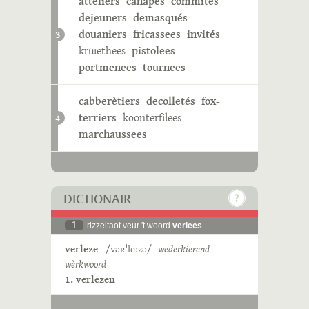
atteliers
canapés
commités
dejeuners
demasqués
douaniers
fricassees
invités
3
kruiethees
pistolees
portmenees
tournees
cabberètiers
decolletés
fox-
terriers
koonterfilees
4
marchaussees
DICTIONAIR
1
rizzeltaot veur 't woord
verlees
verleze
/vəʀˈleːzə/
wederkierend
wèrkwoord
1. verlezen