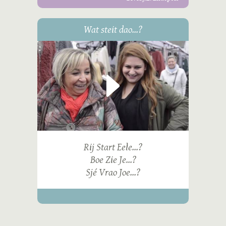
Wat steit dao...?
Rij Start Eele...?
Boe Zie Je...?
Sjé Vrao Joe...?