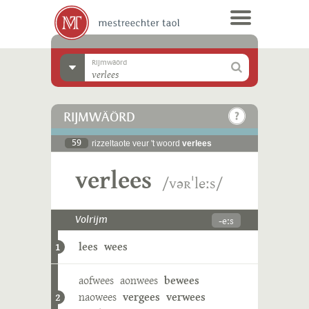
Rijmwäörd
RIJMWÄÖRD
59
rizzeltaote veur 't woord
verlees
verlees
/vəʀˈleːs/
-eːs
Volrijm
lees
wees
1
aofwees
aonwees
bewees
naowees
vergees
verwees
2