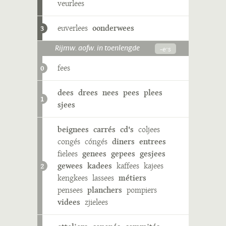
veurlees
euverlees
oonderwees
3
-eˑs
Rijmw. aofw. in toenlengde
fees
0
dees
drees
nees
pees
plees
1
sjees
beignees
carrés
cd's
coljees
congés
cóngés
diners
entrees
fielees
genees
gepees
gesjees
gewees
kadees
kaffees
kajees
2
kengkees
lassees
métiers
pensees
planchers
pompiers
videes
zjielees