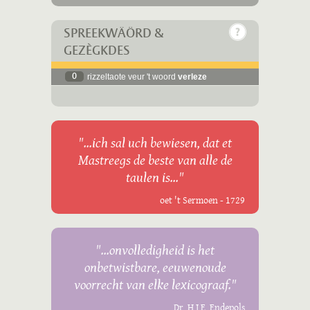
SPREEKWÄÖRD &
GEZÈGKDES
0
rizzeltaote veur 't woord
verleze
"...ich sal uch bewiesen, dat et
Mastreegs de beste van alle de
taulen is..."
oet 't Sermoen - 1729
"...onvolledigheid is het
onbetwistbare, eeuwenoude
voorrecht van elke lexicograaf."
Dr. H.J.E. Endepols