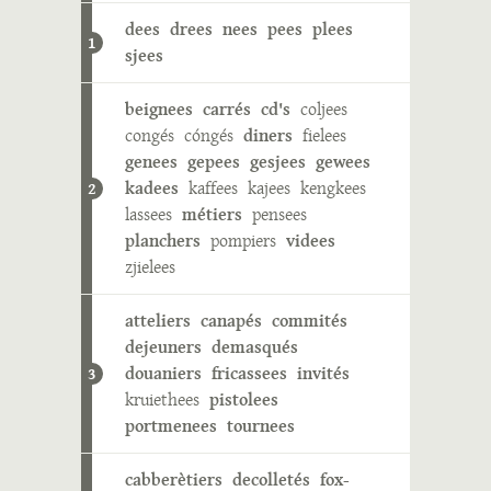
dees
drees
nees
pees
plees
1
sjees
beignees
carrés
cd's
coljees
congés
cóngés
diners
fielees
genees
gepees
gesjees
gewees
kadees
kaffees
kajees
kengkees
2
lassees
métiers
pensees
planchers
pompiers
videes
zjielees
atteliers
canapés
commités
dejeuners
demasqués
douaniers
fricassees
invités
3
kruiethees
pistolees
portmenees
tournees
cabberètiers
decolletés
fox-