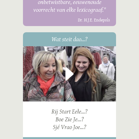
onbetwistbare, eeuwenoude
voorrecht van elke lexicograaf."
Dr. H.J.E. Endepols
Wat steit dao...?
Rij Start Eele...?
Boe Zie Je...?
Sjé Vrao Joe...?