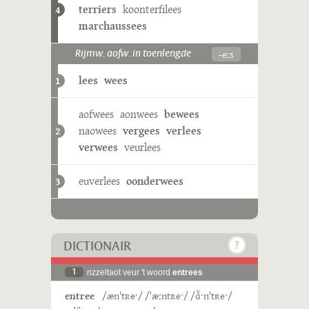
terriers
koonterfilees
4
marchaussees
-eːs
Rijmw. aofw. in toenlengde
lees
wees
1
aofwees
aonwees
bewees
naowees
vergees
verlees
2
verwees
veurlees
euverlees
oonderwees
3
DICTIONAIR
1
rizzeltaot veur 't woord
entrees
entree
/ænˈtʀeˑ/ /ˈæːntʀeˑ/ /ɑ̃̃ˑnˈtʀeˑ/