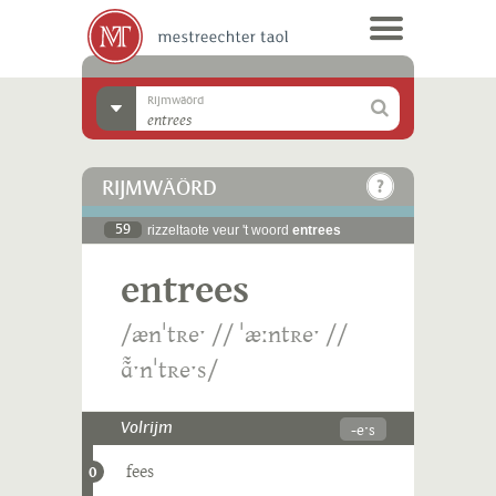
Rijmwäörd
RIJMWÄÖRD
59
rizzeltaote veur 't woord
entrees
entrees
/ænˈtʀeˑ // ˈæːntʀeˑ //
ɑ̃̃ˑnˈtʀeˑs/
-eˑs
Volrijm
fees
0