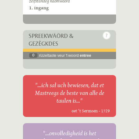
zelfstandeg naomwoord
1. ingang
SPREEKWÄÖRD &
GEZÈGKDES
0
rizzeltaote veur 't woord
entree
"...ich sal uch bewiesen, dat et
Mastreegs de beste van alle de
taulen is..."
oet 't Sermoen - 1729
"...onvolledigheid is het