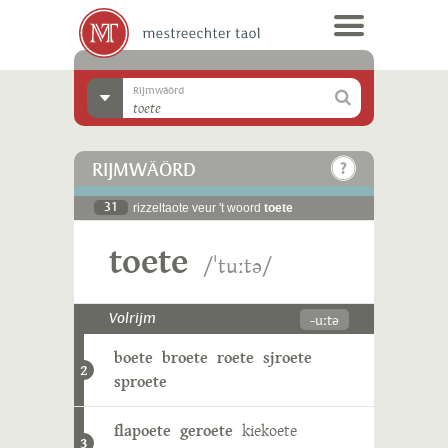
Rijmwäörd
RIJMWÄÖRD
31
rizzeltaote veur 't woord
toete
toete
/ˈtuːtə/
-uːtə
Volrijm
boete
broete
roete
sjroete
2
sproete
flapoete
geroete
kiekoete
3