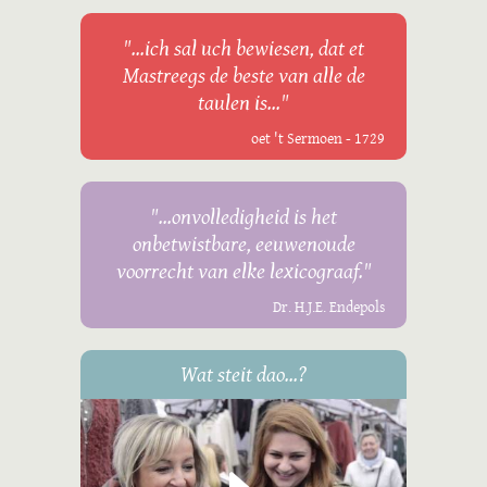
"...ich sal uch bewiesen, dat et
Mastreegs de beste van alle de
taulen is..."
oet 't Sermoen - 1729
"...onvolledigheid is het
onbetwistbare, eeuwenoude
voorrecht van elke lexicograaf."
Dr. H.J.E. Endepols
Wat steit dao...?