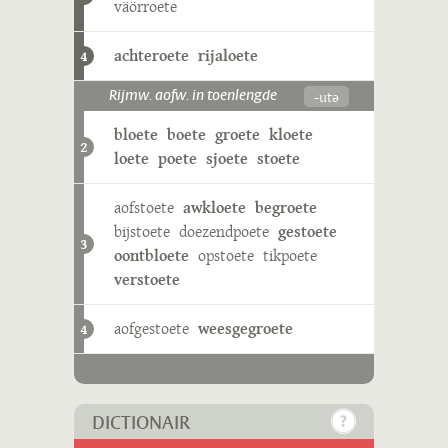
väörroete
achteroete
rijaloete
4
-utə
Rijmw. aofw. in toenlengde
bloete
boete
groete
kloete
2
loete
poete
sjoete
stoete
aofstoete
awkloete
begroete
bijstoete
doezendpoete
gestoete
3
oontbloete
opstoete
tikpoete
verstoete
aofgestoete
weesgegroete
4
DICTIONAIR