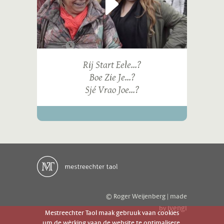
Rij Start Eele...?
Boe Zie Je...?
Sjé Vrao Joe...?
© Roger Weijenberg | made
ivengi
by
Mestreechter Taol maak gebruuk vaan cookies
um de wèrking vaan de website te optimalisere.