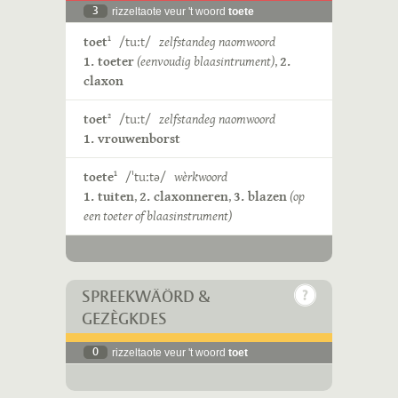
3
rizzeltaote veur 't woord
toete
toet
/tuːt/
zelfstandeg naomwoord
1
1. toeter
(eenvoudig blaasintrument)
,
2.
claxon
toet
/tuːt/
zelfstandeg naomwoord
2
1. vrouwenborst
toete
/ˈtuːtə/
wèrkwoord
1
1. tuiten
,
2. claxonneren
,
3. blazen
(op
een toeter of blaasinstrument)
SPREEKWÄÖRD &
GEZÈGKDES
0
rizzeltaote veur 't woord
toet