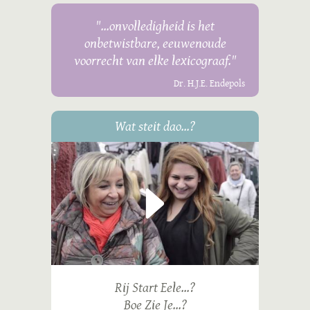
"...onvolledigheid is het
onbetwistbare, eeuwenoude
voorrecht van elke lexicograaf."
Dr. H.J.E. Endepols
Wat steit dao...?
Rij Start Eele...?
Boe Zie Je...?