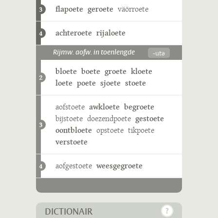
flapoete
geroete
väörroete
3
achteroete
rijaloete
4
-utə
Rijmw. aofw. in toenlengde
bloete
boete
groete
kloete
2
loete
poete
sjoete
stoete
aofstoete
awkloete
begroete
bijstoete
doezendpoete
gestoete
3
oontbloete
opstoete
tikpoete
verstoete
aofgestoete
weesgegroete
4
DICTIONAIR