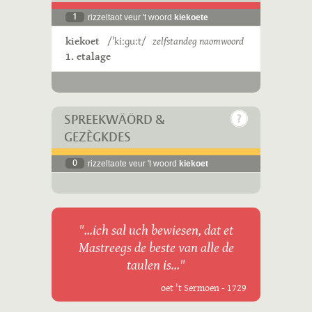
1
rizzeltaot veur 't woord
kiekoete
kiekoet
/ˈkiːɡuːt/
zelfstandeg naomwoord
1. etalage
SPREEKWÄÖRD &
GEZÈGKDES
0
rizzeltaote veur 't woord
kiekoet
"...ich sal uch bewiesen, dat et
Mastreegs de beste van alle de
taulen is..."
oet 't Sermoen - 1729