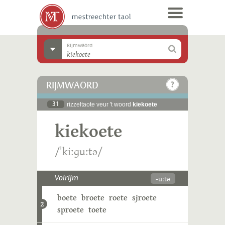
Rijmwäörd
RIJMWÄÖRD
31
rizzeltaote veur 't woord
kiekoete
kiekoete
/ˈkiːɡuːtə/
-uːtə
Volrijm
boete
broete
roete
sjroete
2
sproete
toete