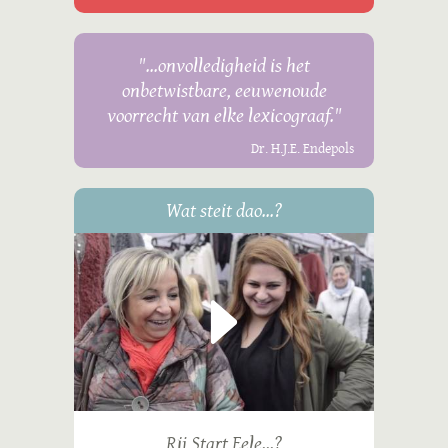
"...onvolledigheid is het
onbetwistbare, eeuwenoude
voorrecht van elke lexicograaf."
Dr. H.J.E. Endepols
Wat steit dao...?
Rij Start Eele...?