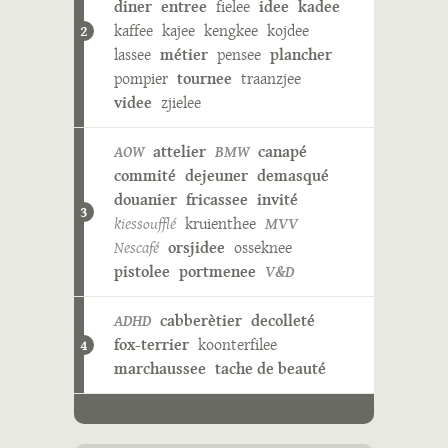
diner
entree
fielee
idee
kadee
kaffee
kajee
kengkee
kojdee
2
lassee
métier
pensee
plancher
pompier
tournee
traanzjee
videe
zjielee
AOW
attelier
BMW
canapé
commité
dejeuner
demasqué
douanier
fricassee
invité
3
kiessoufflé
kruienthee
MVV
Nescafé
orsjidee
osseknee
pistolee
portmenee
V&D
ADHD
cabberètier
decolleté
fox-terrier
koonterfilee
4
marchaussee
tache de beauté