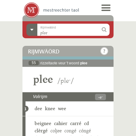
Rijmwäörd
RIJMWÄÖRD
55
rizzeltaote veur 't woord
plee
plee
/pleˑ/
-eˑ
Volrijm
dee
knee
wee
1
beignee
cahier
carré
cd
clèrgé
coljee
congé
cóngé