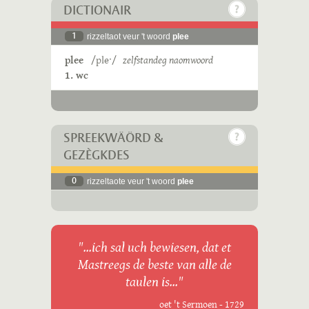
DICTIONAIR
1
rizzeltaot veur 't woord
plee
plee
/pleˑ/
zelfstandeg naomwoord
1. wc
SPREEKWÄÖRD &
GEZÈGKDES
0
rizzeltaote veur 't woord
plee
"...ich sal uch bewiesen, dat et
Mastreegs de beste van alle de
taulen is..."
oet 't Sermoen - 1729