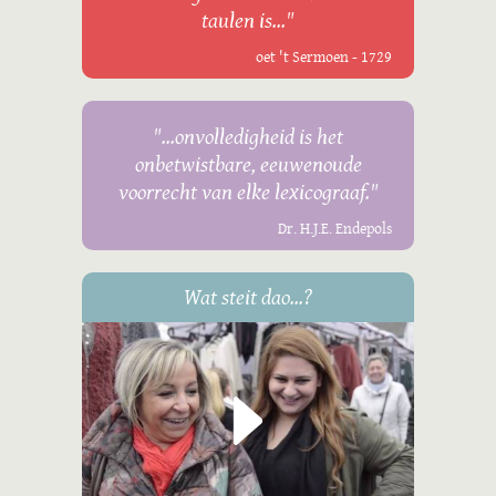
taulen is..."
oet 't Sermoen - 1729
"...onvolledigheid is het
onbetwistbare, eeuwenoude
voorrecht van elke lexicograaf."
Dr. H.J.E. Endepols
Wat steit dao...?