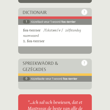
DICTIONAIR
1
rizzeltaot veur 't woord
fox-terrier
fox-terrier
/fɔkstæʀiˈeˑ/
zelfstandeg
naomwoord
1. fox-terrier
SPREEKWÄÖRD &
GEZÈGKDES
0
rizzeltaote veur 't woord
fox-terrier
"...ich sal uch bewiesen, dat et
Mastreegs de beste van alle de