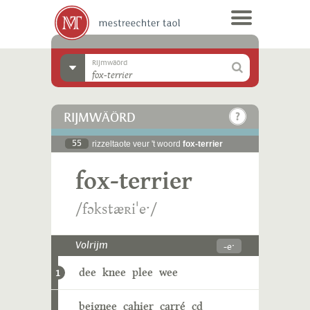
Rijmwäörd
RIJMWÄÖRD
55
rizzeltaote veur 't woord
fox-terrier
fox-terrier
/fɔkstæʀiˈeˑ/
-eˑ
Volrijm
dee
knee
plee
wee
1
beignee
cahier
carré
cd