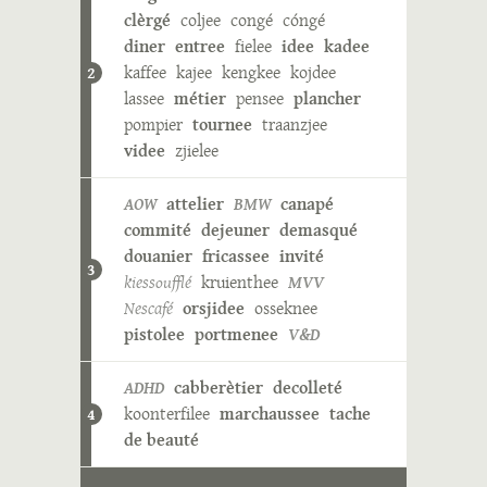
clèrgé
coljee
congé
cóngé
diner
entree
fielee
idee
kadee
kaffee
kajee
kengkee
kojdee
2
lassee
métier
pensee
plancher
pompier
tournee
traanzjee
videe
zjielee
AOW
attelier
BMW
canapé
commité
dejeuner
demasqué
douanier
fricassee
invité
3
kiessoufflé
kruienthee
MVV
Nescafé
orsjidee
osseknee
pistolee
portmenee
V&D
ADHD
cabberètier
decolleté
koonterfilee
marchaussee
tache
4
de beauté