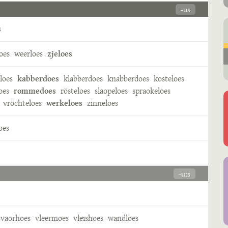
-us
s
oes
weerloes
zjeloes
loes
kabberdoes
klabberdoes
knabberdoes
kosteloes
oes
rommedoes
rösteloes
slaopeloes
spraokeloes
vröchteloes
werkeloes
zinneloes
oes
-uːs
väörhoes
vleermoes
vleishoes
wandloes