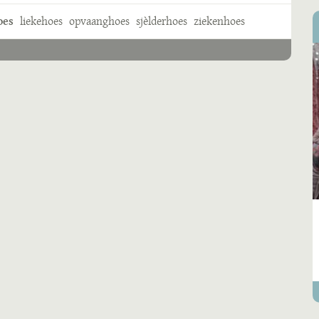
oes
liekehoes
opvaanghoes
sjèlderhoes
ziekenhoes