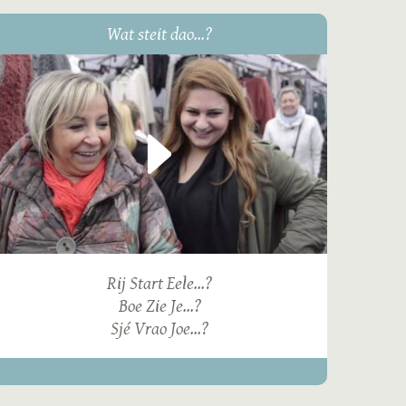
Wat steit dao...?
Rij Start Eele...?
Boe Zie Je...?
Sjé Vrao Joe...?