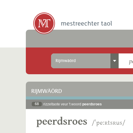
Rijmwäörd
RIJMWÄÖRD
68
rizzeltaote veur 't woord
peerdsroes
peerdsroes
/ˈpeːʀtsʀus/