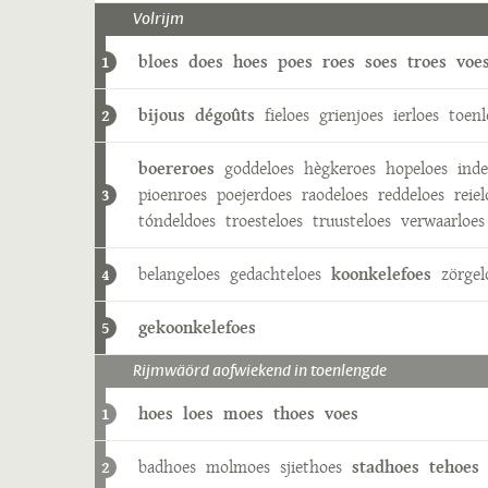
Volrijm
bloes
does
hoes
poes
roes
soes
troes
voe
1
bijous
dégoûts
fieloes
grienjoes
ierloes
toenl
2
boereroes
goddeloes
hègkeroes
hopeloes
inde
pioenroes
poejerdoes
raodeloes
reddeloes
reiel
3
tóndeldoes
troesteloes
truusteloes
verwaarloes
belangeloes
gedachteloes
koonkelefoes
zörgel
4
gekoonkelefoes
5
Rijmwäörd aofwiekend in toenlengde
hoes
loes
moes
thoes
voes
1
badhoes
molmoes
sjiethoes
stadhoes
tehoes
2