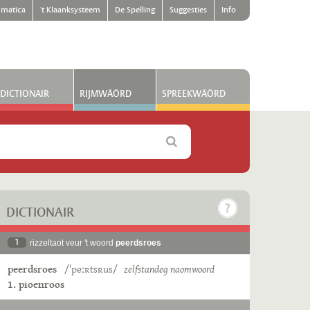
matica
't Klaanksysteem
De Spelling
Suggesties
Info
DICTIONAIR
RIJMWÄÖRD
SPREEKWÄÖRD
DICTIONAIR
1
rizzeltaot veur 't woord
peerdsroes
peerdsroes
/ˈpeːʀtsʀus/
zelfstandeg naomwoord
1. pioenroos