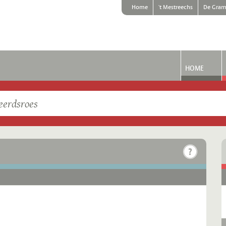
Home
't Mestreechs
De Gram
HOME