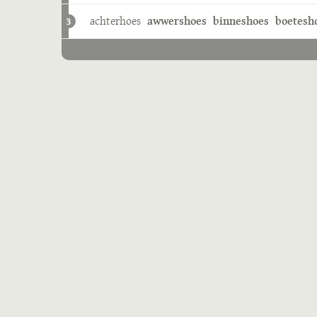
achterhoes
awwershoes
binneshoes
boetesh
3