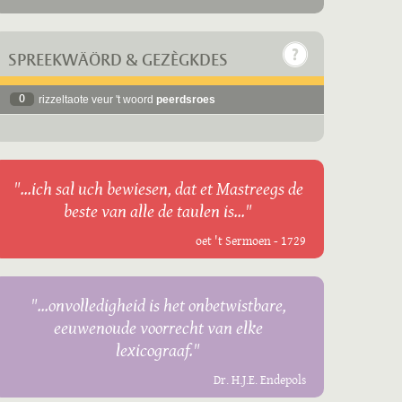
SPREEKWÄÖRD & GEZÈGKDES
0
rizzeltaote veur 't woord
peerdsroes
"...ich sal uch bewiesen, dat et Mastreegs de
beste van alle de taulen is..."
oet 't Sermoen - 1729
"...onvolledigheid is het onbetwistbare,
eeuwenoude voorrecht van elke
lexicograaf."
Dr. H.J.E. Endepols