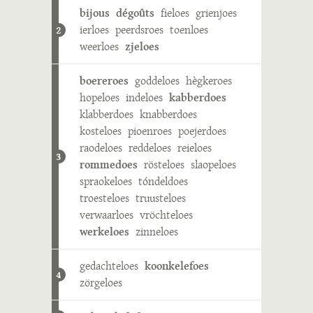
bijous
dégoûts
fieloes
grienjoes
ierloes
peerdsroes
toenloes
2
weerloes
zjeloes
boereroes
goddeloes
hègkeroes
hopeloes
indeloes
kabberdoes
klabberdoes
knabberdoes
kosteloes
pioenroes
poejerdoes
raodeloes
reddeloes
reieloes
3
rommedoes
rösteloes
slaopeloes
spraokeloes
tóndeldoes
troesteloes
truusteloes
verwaarloes
vröchteloes
werkeloes
zinneloes
gedachteloes
koonkelefoes
4
zörgeloes