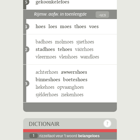
gekoonkelefoes
5
-uːs
Rijmw. aofw. in toenlengde
hoes
loes
moes
thoes
voes
1
badhoes
molmoes
sjiethoes
stadhoes
tehoes
väörhoes
2
vleermoes
vleishoes
wandloes
achterhoes
awwershoes
binneshoes
boeteshoes
3
liekehoes
opvaanghoes
sjèlderhoes
ziekenhoes
DICTIONAIR
1
rizzeltaot veur 't woord
belangeloes