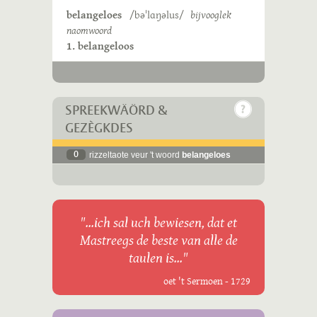
belangeloes
/bəˈlɑŋəlus/
bijvooglek
naomwoord
1. belangeloos
SPREEKWÄÖRD &
GEZÈGKDES
0
rizzeltaote veur 't woord
belangeloes
"...ich sal uch bewiesen, dat et
Mastreegs de beste van alle de
taulen is..."
oet 't Sermoen - 1729