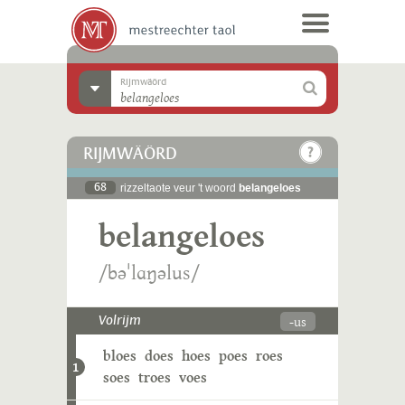
Rijmwäörd
RIJMWÄÖRD
68
rizzeltaote veur 't woord
belangeloes
belangeloes
/bəˈlɑŋəlus/
-us
Volrijm
bloes
does
hoes
poes
roes
1
soes
troes
voes