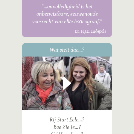
"...onvolledigheid is het
onbetwistbare, eeuwenoude
voorrecht van elke lexicograaf."
Dr. H.J.E. Endepols
Wat steit dao...?
Rij Start Eele...?
Boe Zie Je...?