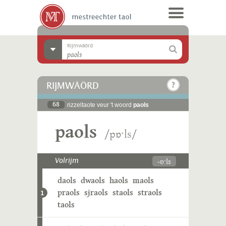
Rijmwäörd
RIJMWÄÖRD
68
rizzeltaote veur 't woord
paols
paols
/pɒˑls/
-ɒˑls
Volrijm
daols
dwaols
haols
maols
praols
sjraols
staols
straols
1
taols