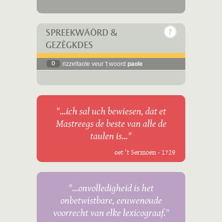
SPREEKWÄÖRD &
GEZÈGKDES
0
rizzeltaote veur 't woord
paole
"...ich sal uch bewiesen, dat et
Mastreegs de beste van alle de
taulen is..."
oet 't Sermoen - 1729
"...onvolledigheid is het
onbetwistbare, eeuwenoude
voorrecht van elke lexicograaf."