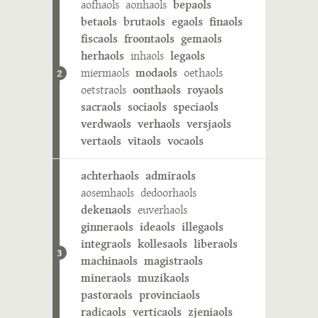
aofhaols
aonhaols
bepaols
betaols
brutaols
egaols
finaols
fiscaols
froontaols
gemaols
herhaols
inhaols
legaols
miermaols
modaols
oethaols
2
oetstraols
oonthaols
royaols
sacraols
sociaols
speciaols
verdwaols
verhaols
versjaols
vertaols
vitaols
vocaols
achterhaols
admiraols
aosemhaols
dedoorhaols
dekenaols
euverhaols
ginneraols
ideaols
illegaols
integraols
kollesaols
liberaols
3
machinaols
magistraols
mineraols
muzikaols
pastoraols
provinciaols
radicaols
verticaols
zjeniaols