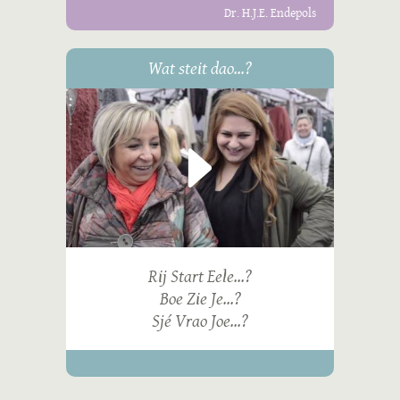
Dr. H.J.E. Endepols
Wat steit dao...?
Rij Start Eele...?
Boe Zie Je...?
Sjé Vrao Joe...?