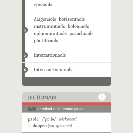
zjoviaols
diagonaols
horizontaols
instrumintaols
koloniaols
4
mónnumintaols
parochiaols
póntificaols
internationaols
5
intercontinentaols
6
DICTIONAIR
1
rizzeltaot veur 't woord
paols
paole
/ˈpɒˑlə/
wèrkwoord
1. doppen
(van groenten)