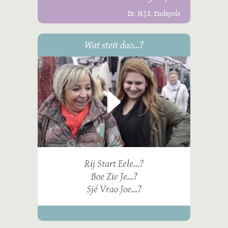
Dr. H.J.E. Endepols
Wat steit dao...?
Rij Start Eele...?
Boe Zie Je...?
Sjé Vrao Joe...?