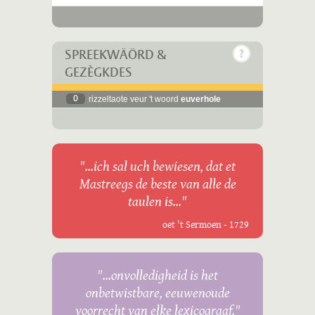
SPREEKWÄÖRD &
GEZÈGKDES
0
rizzeltaote veur 't woord
euverhole
"...ich sal uch bewiesen, dat et
Mastreegs de beste van alle de
taulen is..."
oet 't Sermoen - 1729
"...onvolledigheid is het
onbetwistbare, eeuwenoude
voorrecht van elke lexicograaf."