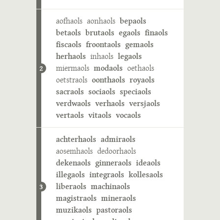
aofhaols
aonhaols
bepaols
betaols
brutaols
egaols
finaols
fiscaols
froontaols
gemaols
herhaols
inhaols
legaols
miermaols
modaols
oethaols
2
oetstraols
oonthaols
royaols
sacraols
sociaols
speciaols
verdwaols
verhaols
versjaols
vertaols
vitaols
vocaols
achterhaols
admiraols
aosemhaols
dedoorhaols
dekenaols
ginneraols
ideaols
illegaols
integraols
kollesaols
liberaols
machinaols
3
magistraols
mineraols
muzikaols
pastoraols