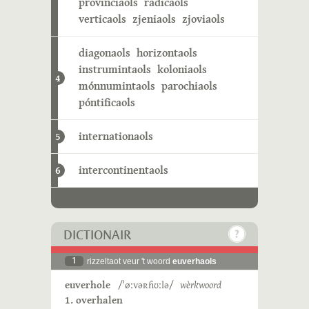
provinciaols
radicaols
verticaols
zjeniaols
zjoviaols
diagonaols
horizontaols
instrumintaols
koloniaols
4
mónnumintaols
parochiaols
póntificaols
internationaols
5
intercontinentaols
6
DICTIONAIR
1
rizzeltaot veur 't woord
euverhaols
euverhole
/ˈøːvəʀɦʊːlə/
wèrkwoord
1. overhalen