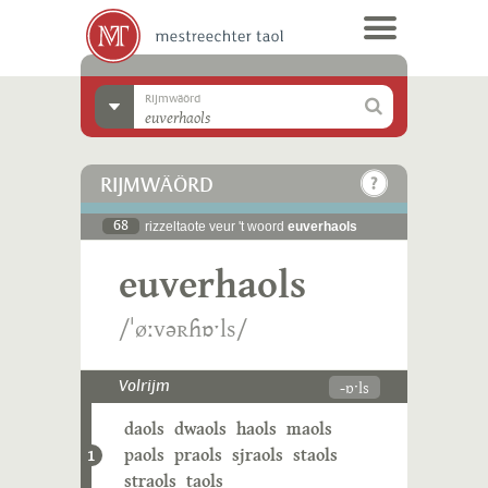
Rijmwäörd
RIJMWÄÖRD
68
rizzeltaote veur 't woord
euverhaols
euverhaols
/ˈøːvəʀɦɒˑls/
-ɒˑls
Volrijm
daols
dwaols
haols
maols
paols
praols
sjraols
staols
1
straols
taols