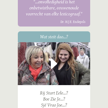
"...onvolledigheid is het
onbetwistbare, eeuwenoude
voorrecht van elke lexicograaf."
Dr. H.J.E. Endepols
Wat steit dao...?
Rij Start Eele...?
Boe Zie Je...?
Sjé Vrao Joe...?