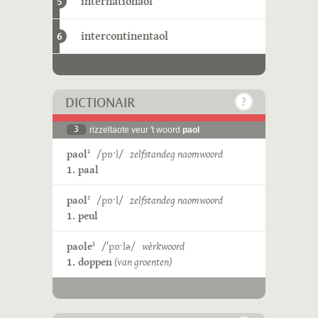
internationaol
5
intercontinentaol
6
DICTIONAIR
3
rizzeltaote veur 't woord
paol
paol
/pɒˑl/
zelfstandeg naomwoord
1
1. paal
paol
/pɒˑl/
zelfstandeg naomwoord
2
1. peul
paole
/ˈpɒˑlə/
wèrkwoord
1
1. doppen
(van groenten)