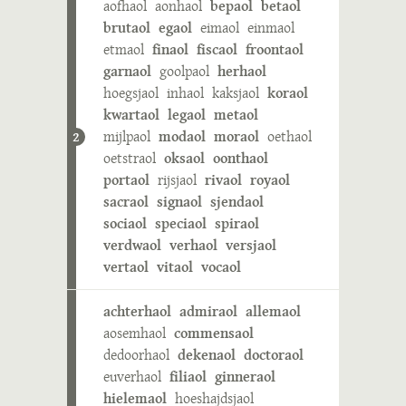
aofhaol
aonhaol
bepaol
betaol
brutaol
egaol
eimaol
einmaol
etmaol
finaol
fiscaol
froontaol
garnaol
goolpaol
herhaol
hoegsjaol
inhaol
kaksjaol
koraol
kwartaol
legaol
metaol
mijlpaol
modaol
moraol
oethaol
2
oetstraol
oksaol
oonthaol
portaol
rijsjaol
rivaol
royaol
sacraol
signaol
sjendaol
sociaol
speciaol
spiraol
verdwaol
verhaol
versjaol
vertaol
vitaol
vocaol
achterhaol
admiraol
allemaol
aosemhaol
commensaol
dedoorhaol
dekenaol
doctoraol
euverhaol
filiaol
ginneraol
hielemaol
hoeshajdsjaol