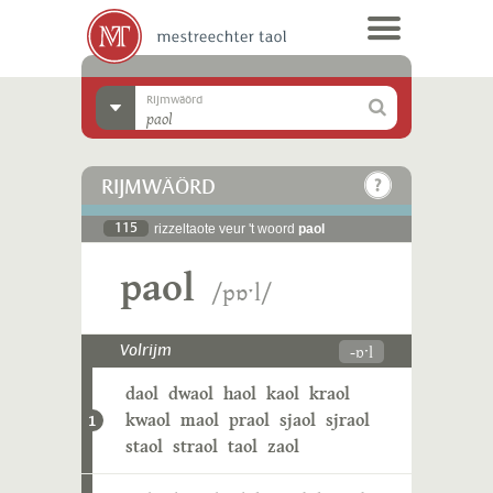
Rijmwäörd
RIJMWÄÖRD
115
rizzeltaote veur 't woord
paol
paol
/pɒˑl/
-ɒˑl
Volrijm
daol
dwaol
haol
kaol
kraol
kwaol
maol
praol
sjaol
sjraol
1
staol
straol
taol
zaol