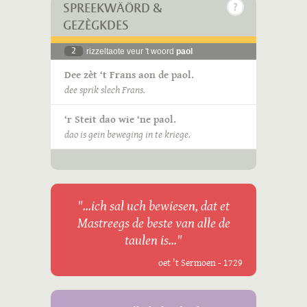
SPREEKWÄÖRD &
GEZÈGKDES
2
rizzeltaote veur 't woord
paol
Dee zèt ‘t Frans aon de paol.
dee sprik slech Frans.
‘r Steit dao wie ‘ne paol.
dao is gein beweging in te kriege.
"...ich sal uch bewiesen, dat et
Mastreegs de beste van alle de
taulen is..."
oet 't Sermoen - 1729