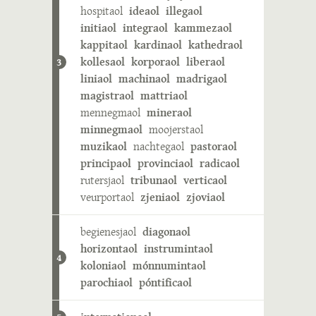
hospitaol
ideaol
illegaol
initiaol
integraol
kammezaol
kappitaol
kardinaol
kathedraol
kollesaol
korporaol
liberaol
3
liniaol
machinaol
madrigaol
magistraol
mattriaol
mennegmaol
mineraol
minnegmaol
moojerstaol
muzikaol
nachtegaol
pastoraol
principaol
provinciaol
radicaol
rutersjaol
tribunaol
verticaol
veurportaol
zjeniaol
zjoviaol
begienesjaol
diagonaol
horizontaol
instrumintaol
4
koloniaol
mónnumintaol
parochiaol
póntificaol