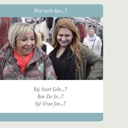
Wat steit dao...?
Rij Start Eele...?
Boe Zie Je...?
Sjé Vrao Joe...?