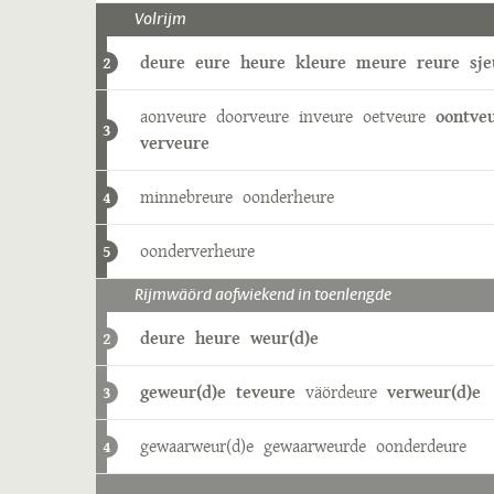
Volrijm
deure
eure
heure
kleure
meure
reure
sje
2
aonveure
doorveure
inveure
oetveure
oontve
3
verveure
minnebreure
oonderheure
4
oonderverheure
5
Rijmwäörd aofwiekend in toenlengde
deure
heure
weur(d)e
2
geweur(d)e
teveure
väördeure
verweur(d)e
3
gewaarweur(d)e
gewaarweurde
oonderdeure
4