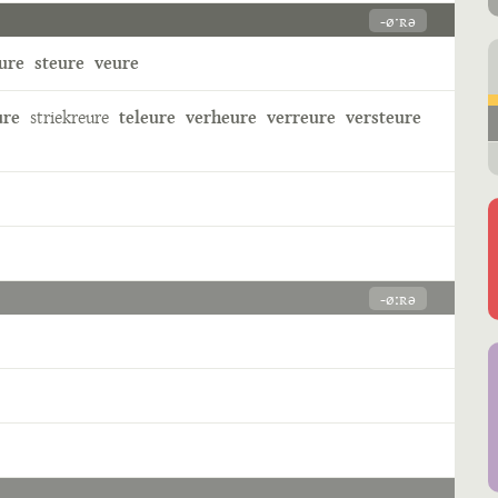
-øˑʀə
ure
steure
veure
ure
striekreure
teleure
verheure
verreure
versteure
-øːʀə