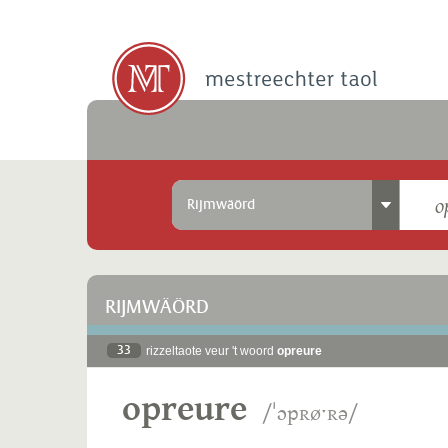
Rijmwäörd
RIJMWÄÖRD
33
rizzeltaote veur 't woord
opreure
opreure
/ˈɔpʀøˑʀə/