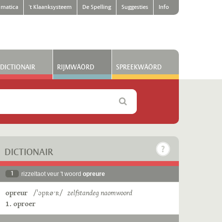
matica
't Klaanksysteem
De Spelling
Suggesties
Info
DICTIONAIR
RIJMWÄÖRD
SPREEKWÄÖRD
DICTIONAIR
1
rizzeltaot veur 't woord
opreure
opreur
/ˈɔpʀøˑʀ/
zelfstandeg naomwoord
1. oproer