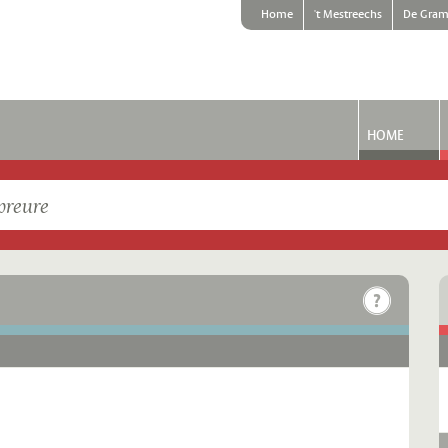
Home
't Mestreechs
De Gram
HOME