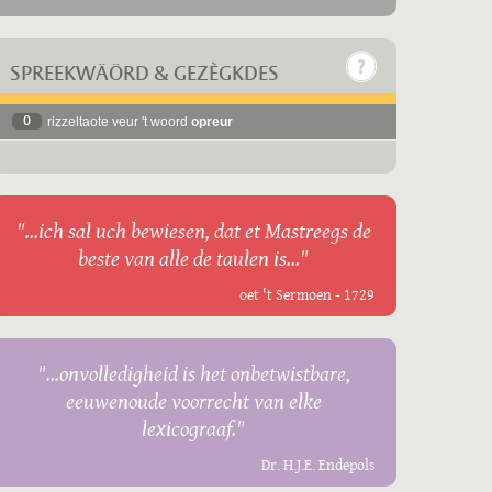
SPREEKWÄÖRD & GEZÈGKDES
0
rizzeltaote veur 't woord
opreur
"...ich sal uch bewiesen, dat et Mastreegs de
beste van alle de taulen is..."
oet 't Sermoen - 1729
"...onvolledigheid is het onbetwistbare,
eeuwenoude voorrecht van elke
lexicograaf."
Dr. H.J.E. Endepols