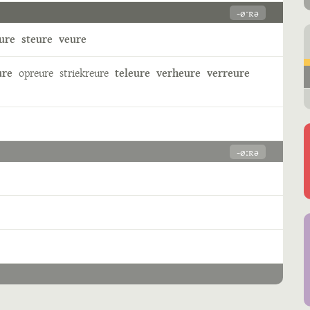
-øˑʀə
ure
steure
veure
ure
opreure
striekreure
teleure
verheure
verreure
-øːʀə