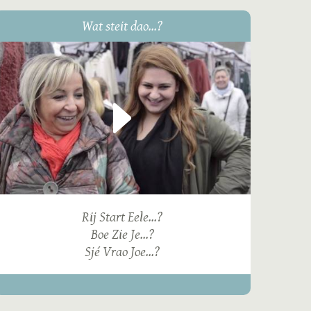
Wat steit dao...?
Rij Start Eele...?
Boe Zie Je...?
Sjé Vrao Joe...?