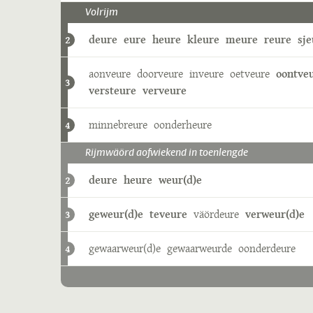
Volrijm
deure
eure
heure
kleure
meure
reure
sje
2
aonveure
doorveure
inveure
oetveure
oontve
3
versteure
verveure
minnebreure
oonderheure
4
Rijmwäörd aofwiekend in toenlengde
deure
heure
weur(d)e
2
geweur(d)e
teveure
väördeure
verweur(d)e
3
gewaarweur(d)e
gewaarweurde
oonderdeure
4