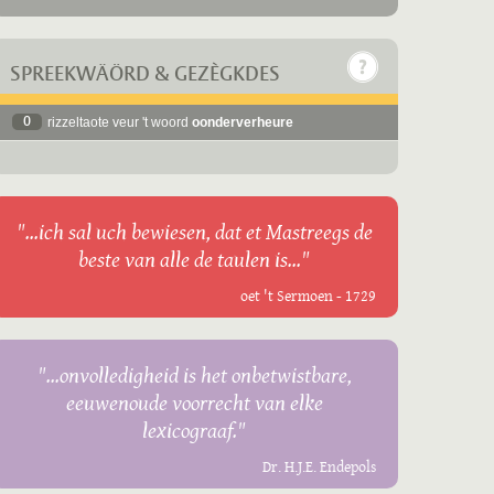
SPREEKWÄÖRD & GEZÈGKDES
0
rizzeltaote veur 't woord
oonderverheure
"...ich sal uch bewiesen, dat et Mastreegs de
beste van alle de taulen is..."
oet 't Sermoen - 1729
"...onvolledigheid is het onbetwistbare,
eeuwenoude voorrecht van elke
lexicograaf."
Dr. H.J.E. Endepols