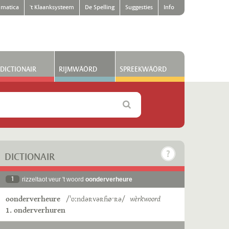
matica
't Klaanksysteem
De Spelling
Suggesties
Info
DICTIONAIR
RIJMWÄÖRD
SPREEKWÄÖRD
DICTIONAIR
1
rizzeltaot veur 't woord
oonderverheure
oonderverheure
/ˈʊːndəʀvəʀɦøˑʀə/
wèrkwoord
1. onderverhuren