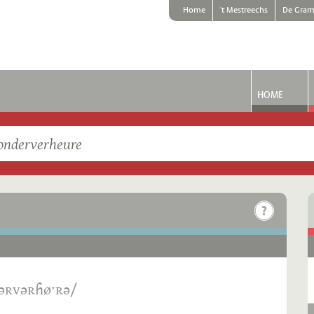
Home
't Mestreechs
De Gram
HOME
dəʀvəʀɦøˑʀə/