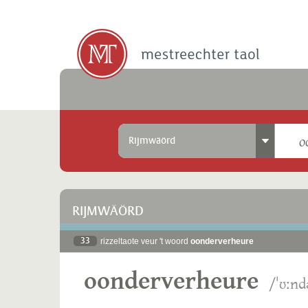
Rijmwäörd
RIJMWÄÖRD
33
rizzeltaote veur 't woord
oonderverheure
oonderverheure
/ˈʊːn