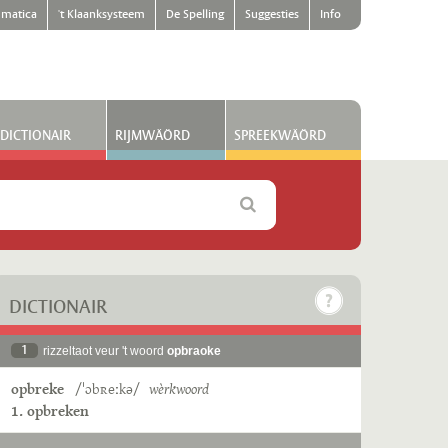
matica
't Klaanksysteem
De Spelling
Suggesties
Info
DICTIONAIR
RIJMWÄÖRD
SPREEKWÄÖRD
DICTIONAIR
1
rizzeltaot veur 't woord
opbraoke
opbreke
/ˈɔbʀeːkə/
wèrkwoord
1. opbreken