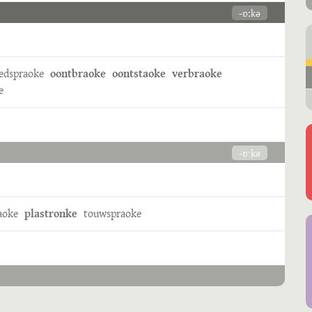
-ɒːkə
edspraoke
oontbraoke
oontstaoke
verbraoke
e
-ɒˑkə
aoke
plastronke
touwspraoke