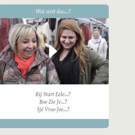
Wat steit dao...?
Rij Start Eele...?
Boe Zie Je...?
Sjé Vrao Joe...?