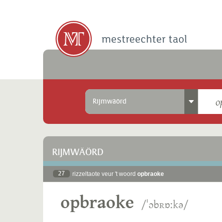
Rijmwäörd
RIJMWÄÖRD
27
rizzeltaote veur 't woord
opbraoke
opbraoke
/ˈɔbʀɒːkə/