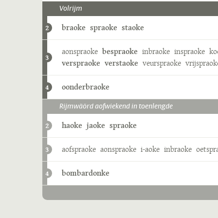
Volrijm
braoke
spraoke
staoke
2
aonspraoke
bespraoke
inbraoke
inspraoke
ko
3
verspraoke
verstaoke
veurspraoke
vrijspraok
oonderbraoke
4
Rijmwäörd aofwiekend in toenlengde
haoke
jaoke
spraoke
2
aofspraoke
aonspraoke
i-aoke
inbraoke
oetspr
3
bombardonke
4