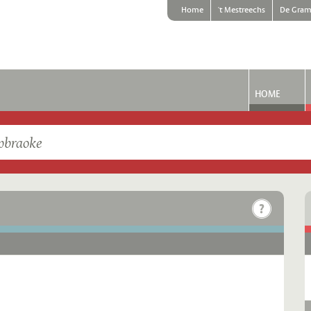
Home
't Mestreechs
De Gram
HOME