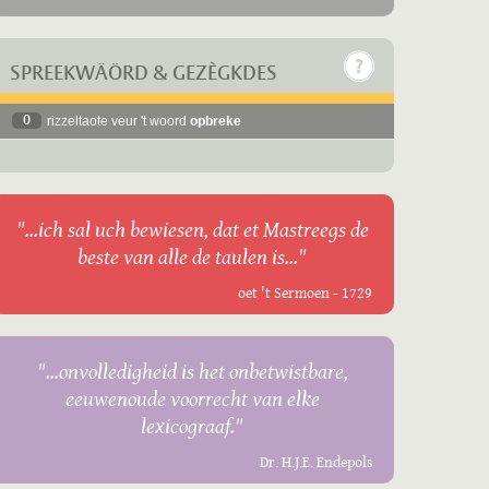
SPREEKWÄÖRD & GEZÈGKDES
0
rizzeltaote veur 't woord
opbreke
"...ich sal uch bewiesen, dat et Mastreegs de
beste van alle de taulen is..."
oet 't Sermoen - 1729
"...onvolledigheid is het onbetwistbare,
eeuwenoude voorrecht van elke
lexicograaf."
Dr. H.J.E. Endepols