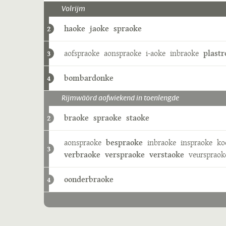
Volrijm
haoke
jaoke
spraoke
2
aofspraoke
aonspraoke
i-aoke
inbraoke
plast
3
bombardonke
4
Rijmwäörd aofwiekend in toenlengde
braoke
spraoke
staoke
2
aonspraoke
bespraoke
inbraoke
inspraoke
ko
3
verbraoke
verspraoke
verstaoke
veurspraok
oonderbraoke
4