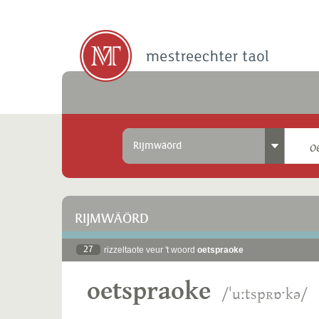
Rijmwäörd
RIJMWÄÖRD
27
rizzeltaote veur 't woord
oetspraoke
oetspraoke
/ˈuːtspʀɒˑkə/