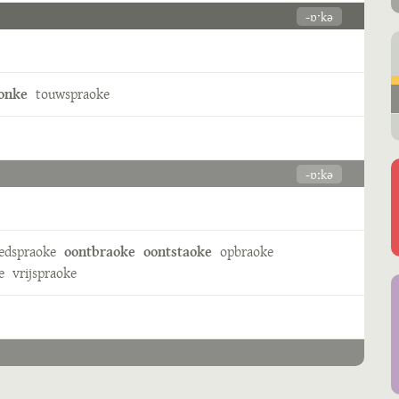
-ɒˑkə
ronke
touwspraoke
-ɒːkə
edspraoke
oontbraoke
oontstaoke
opbraoke
e
vrijspraoke