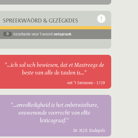
SPREEKWÄÖRD & GEZÈGKDES
0
rizzeltaote veur 't woord
oetspraok
"...ich sal uch bewiesen, dat et Mastreegs de
beste van alle de taulen is..."
oet 't Sermoen - 1729
"...onvolledigheid is het onbetwistbare,
eeuwenoude voorrecht van elke
lexicograaf."
Dr. H.J.E. Endepols