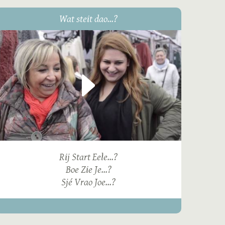
Wat steit dao...?
Rij Start Eele...?
Boe Zie Je...?
Sjé Vrao Joe...?