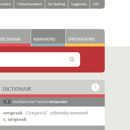
matica
't Klaanksysteem
De Spelling
Suggesties
Info
DICTIONAIR
RIJMWÄÖRD
SPREEKWÄÖRD
DICTIONAIR
1
rizzeltaot veur 't woord
oetspraoke
oetspraok
/ˈuːtspʀɒˑk/
zelfstandeg naomwoord
1. uitspraak