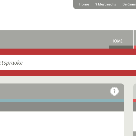
Home
't Mestreechs
De Gram
HOME