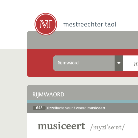
Rijmwäörd
RIJMWÄÖRD
648
rizzeltaote veur 't woord
musiceert
musiceert
/myziˈseˑʀt/