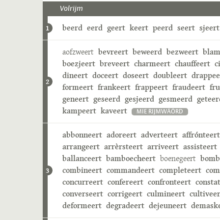
Volrijm
beerd
eerd
geert
keert
peerd
seert
sjeert
1
aofzweert
bevreert
beweerd
bezweert
blam
boezjeert
breveert
charmeert
chauffeert
c
dineert
doceert
doseert
doubleert
drappee
2
formeert
frankeert
frappeert
fraudeert
fru
geneert
geseerd
gesjeerd
gesmeerd
geteer
kampeert
kaveert
MIE RIJMWÄÖRD
abbonneert
adoreert
adverteert
affrónteert
arrangeert
arrèrsteert
arriveert
assisteert
ballanceert
bamboecheert
boenegeert
bomb
combineert
commandeert
completeert
com
3
concurreert
confereert
confronteert
consta
converseert
corrigeert
culmineert
cultivee
deformeert
degradeert
dejeuneert
demaske