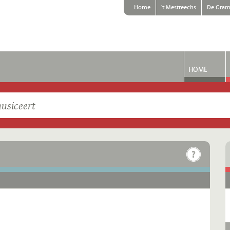
Home
't Mestreechs
De Gram
HOME