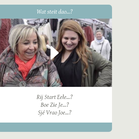
Wat steit dao...?
Rij Start Eele...?
Boe Zie Je...?
Sjé Vrao Joe...?