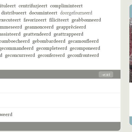
ituleert
centrifuzjeert
compliminteert
distribueert
documinteert
doorgefourneerd
executeert
favorizeert
filiciteert
geabbonneerd
ammeseerd
geannonceerd
geapprècieerd
assisteerd
geattendeerd
geattrappeerd
bamboecheerd
gebombardeerd
gecamoufleerd
gecommandeerd
gecompleteerd
gecomponeerd
rd
geconcurreerd
geconfereerd
geconfronteerd
-eːʀt
sweerd