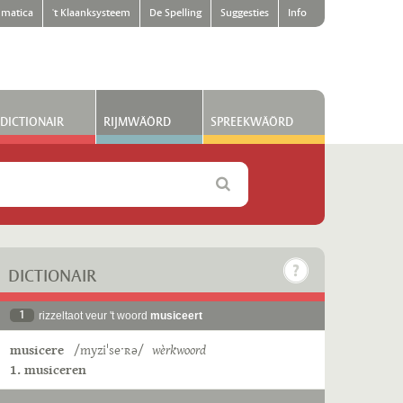
matica
't Klaanksysteem
De Spelling
Suggesties
Info
DICTIONAIR
RIJMWÄÖRD
SPREEKWÄÖRD
DICTIONAIR
1
rizzeltaot veur 't woord
musiceert
musicere
/myziˈseˑʀə/
wèrkwoord
1. musiceren