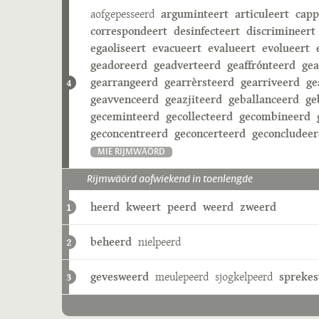
aofgepesseerd
arguminteert
articuleert
capp
correspondeert
desinfecteert
discrimineert
egaoliseert
evacueert
evalueert
evolueert
geadoreerd
geadverteerd
geaffrónteerd
ge
gearrangeerd
gearrèrsteerd
gearriveerd
ge
4
geavvenceerd
geazjiteerd
geballanceerd
ge
geceminteerd
gecollecteerd
gecombineerd
geconcentreerd
geconcerteerd
geconcludee
MIE RIJMWÄÖRD
Rijmwäörd aofwiekend in toenlengde
heerd
kweert
peerd
weerd
zweerd
1
beheerd
nielpeerd
2
gevesweerd
meulepeerd
sjogkelpeerd
spreke
3