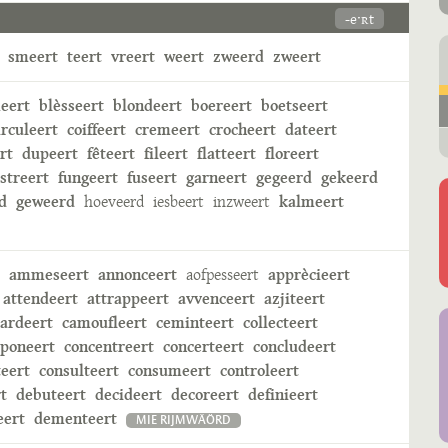
-eˑʀt
smeert
teert
vreert
weert
zweerd
zweert
eert
blèsseert
blondeert
boereert
boetseert
irculeert
coiffeert
cremeert
crocheert
dateert
rt
dupeert
fêteert
fileert
flatteert
floreert
streert
fungeert
fuseert
garneert
gegeerd
gekeerd
d
geweerd
hoeveerd
iesbeert
inzweert
kalmeert
ammeseert
annonceert
aofpesseert
apprècieert
attendeert
attrappeert
avvenceert
azjiteert
ardeert
camoufleert
ceminteert
collecteert
poneert
concentreert
concerteert
concludeert
teert
consulteert
consumeert
controleert
rt
debuteert
decideert
decoreert
definieert
ert
dementeert
MIE RIJMWÄÖRD