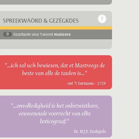
SPREEKWÄÖRD & GEZÈGKDES
0
rizzeltaote veur 't woord
musicere
"...ich sal uch bewiesen, dat et Mastreegs de
beste van alle de taulen is..."
oet 't Sermoen - 1729
"...onvolledigheid is het onbetwistbare,
eeuwenoude voorrecht van elke
lexicograaf."
Dr. H.J.E. Endepols