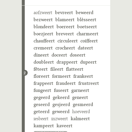
aofzweert
bevreert
beweerd
bezweert
blameert
blèsseert
blondeert
boereert
boetseert
boezjeert
breveert
charmeert
chauffeert
circuleert
coiffeert
cremeert
crocheert
dateert
dineert
doceert
doseert
doubleert
drappeert
dupeert
fêteert
fileert
flatteert
2
floreert
formeert
frankeert
frappeert
fraudeert
frustreert
fungeert
fuseert
garneert
gegeerd
gekeerd
geneert
geseerd
gesjeerd
gesmeerd
geteerd
geweerd
hoeveerd
iesbeert
inzweert
kalmeert
kampeert
kaveert