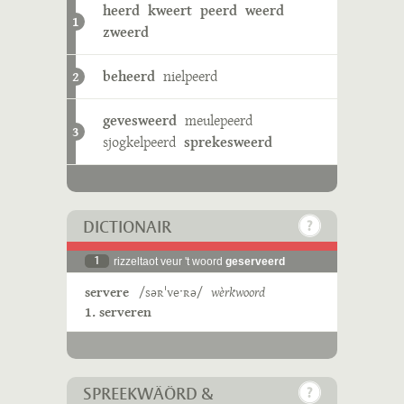
heerd
kweert
peerd
weerd
1
zweerd
beheerd
nielpeerd
2
gevesweerd
meulepeerd
3
sjogkelpeerd
sprekesweerd
DICTIONAIR
1
rizzeltaot veur 't woord
geserveerd
servere
/səʀˈveˑʀə/
wèrkwoord
1. serveren
SPREEKWÄÖRD &