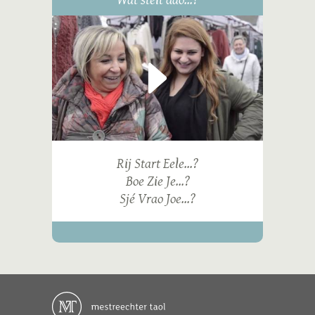
Rij Start Eele...?
Boe Zie Je...?
Sjé Vrao Joe...?