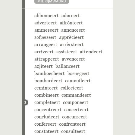
MIE RIJMWÄÖRD
abbonneert
adoreert
adverteert
affrónteert
ammeseert
annonceert
aofpesseert
apprècieert
arrangeert
arrèrsteert
arriveert
assisteert
attendeert
attrappeert
avvenceert
azjiteert
ballanceert
bamboecheert
boenegeert
bombardeert
camoufleert
ceminteert
collecteert
combineert
commandeert
completeert
componeert
3
concentreert
concerteert
concludeert
concurreert
confereert
confronteert
constateert
consulteert