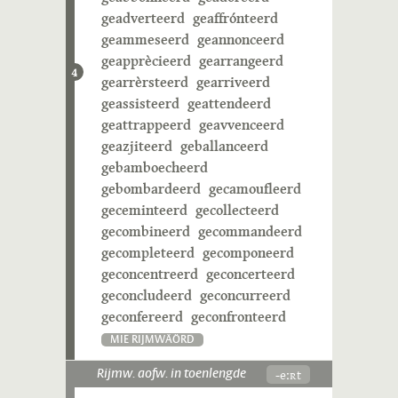
geadverteerd
geaffrónteerd
geammeseerd
geannonceerd
geapprècieerd
gearrangeerd
4
gearrèrsteerd
gearriveerd
geassisteerd
geattendeerd
geattrappeerd
geavvenceerd
geazjiteerd
geballanceerd
gebamboecheerd
gebombardeerd
gecamoufleerd
geceminteerd
gecollecteerd
gecombineerd
gecommandeerd
gecompleteerd
gecomponeerd
geconcentreerd
geconcerteerd
geconcludeerd
geconcurreerd
geconfereerd
geconfronteerd
MIE RIJMWÄÖRD
-eːʀt
Rijmw. aofw. in toenlengde