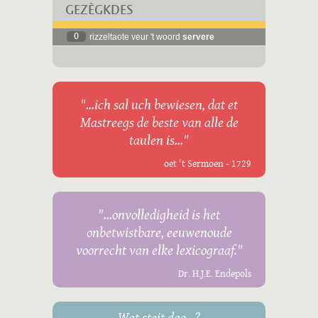
GEZÈGKDES
0
rizzeltaote veur 't woord
servere
"...ich sal uch bewiesen, dat et
Mastreegs de beste van alle de
taulen is..."
oet 't Sermoen - 1729
"...onvolledigheid is het
onbetwistbare, eeuwenoude
voorrecht van elke lexicograaf."
Dr. H.J.E. Endepols
Wat steit dao...?