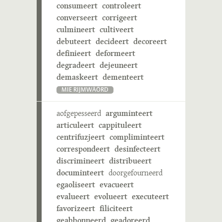
consumeert
controleert
converseert
corrigeert
culmineert
cultiveert
debuteert
decideert
decoreert
definieert
deformeert
degradeert
dejeuneert
demaskeert
dementeert
MIE RIJMWÄÖRD
aofgepesseerd
arguminteert
articuleert
cappituleert
centrifuzjeert
compliminteert
correspondeert
desinfecteert
discrimineert
distribueert
documinteert
doorgefourneerd
egaoliseert
evacueert
evalueert
evolueert
executeert
favorizeert
filiciteert
geabbonneerd
geadoreerd