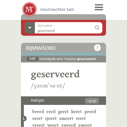
Rijmwäörd
RIJMWÄÖRD
648
rizzeltaote veur 't woord
geserveerd
geserveerd
/ɣəsəʀˈveˑʀt/
-eˑʀt
Volrijm
beerd
eerd
geert
keert
peerd
seert
sjeert
smeert
teert
1
vreert
weert
zweerd
zweert