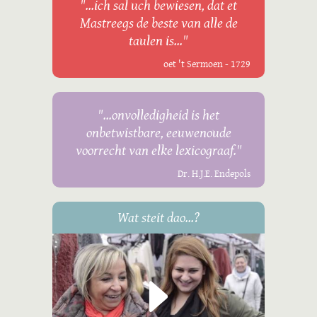
"...ich sal uch bewiesen, dat et
Mastreegs de beste van alle de
taulen is..."
oet 't Sermoen - 1729
"...onvolledigheid is het
onbetwistbare, eeuwenoude
voorrecht van elke lexicograaf."
Dr. H.J.E. Endepols
Wat steit dao...?