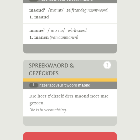
maond
/mɒˑnt/
zelfstandeg naomwoord
1
1. maand
maone
/ˈmɒˑnə/
wèrkwoord
1
1. manen
(van aanmanen)
SPREEKWÄÖRD &
GEZÈGKDES
1
rizzeltaot veur 't woord
maond
Die heet z’chzelf drei maond neet mie
gezeen.
Die is in verwachting.