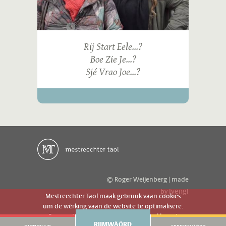
Rij Start Eele...?
Boe Zie Je...?
Sjé Vrao Joe...?
© Roger Weijenberg | made
ivengi
by
Mestreechter Taol maak gebruuk vaan cookies
um de wèrking vaan de website te optimalisere.
Es geer de website gebruuk gaot g'r akkoord
RIJMWÄÖRD