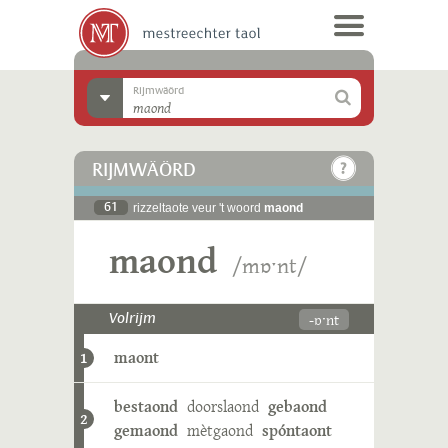
Rijmwäörd
RIJMWÄÖRD
61
rizzeltaote veur 't woord
maond
maond
/mɒˑnt/
-ɒˑnt
Volrijm
maont
1
bestaond
doorslaond
gebaond
2
gemaond
mètgaond
spóntaont