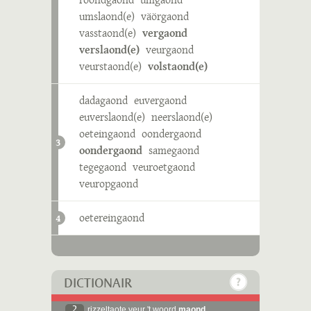
umslaond(e)
väörgaond
vasstaond(e)
vergaond
verslaond(e)
veurgaond
veurstaond(e)
volstaond(e)
dadagaond
euvergaond
euverslaond(e)
neerslaond(e)
oeteingaond
oondergaond
3
oondergaond
samegaond
tegegaond
veuroetgaond
veuropgaond
oetereingaond
4
DICTIONAIR
2
rizzeltaote veur 't woord
maond