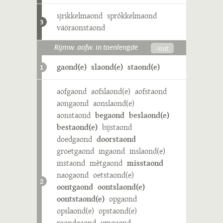
sjrikkelmaond
sprókkelmaond
3
väöraonstaond
-ɒnt
Rijmw. aofw. in toenlengde
gaond(e)
slaond(e)
staond(e)
1
aofgaond
aofslaond(e)
aofstaond
aongaond
aonslaond(e)
aonstaond
begaond
beslaond(e)
bestaond(e)
bijstaond
doedgaond
doorstaond
groetgaond
ingaond
inslaond(e)
instaond
mètgaond
misstaond
naogaond
oetstaond(e)
2
oontgaond
oontslaond(e)
oontstaond(e)
opgaond
opslaond(e)
opstaond(e)
roondgaond
umgaond