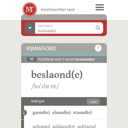
Rijmwäörd
RIJMWÄÖRD
60
rizzeltaote veur 't woord
beslaond(e)
beslaond(e)
/bəˈslɒˑnt/
-ɒnt
Volrijm
gaond(e)
slaond(e)
staond(e)
1
aofgaond
aofslaond(e)
aofstaond