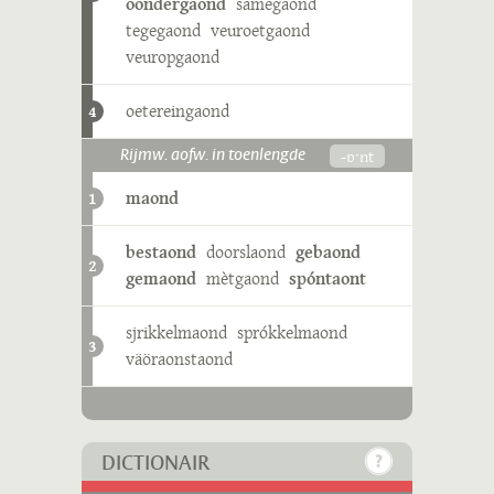
oondergaond
samegaond
tegegaond
veuroetgaond
veuropgaond
oetereingaond
4
-ɒˑnt
Rijmw. aofw. in toenlengde
maond
1
bestaond
doorslaond
gebaond
2
gemaond
mètgaond
spóntaont
sjrikkelmaond
sprókkelmaond
3
väöraonstaond
DICTIONAIR