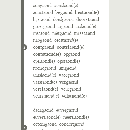
aongaond
aonslaond(e)
aonstaond
begaond
bestaond(e)
bijstaond
doedgaond
doorstaond
groetgaond
ingaond
inslaond(e)
instaond
mètgaond
misstaond
naogaond
oetstaond(e)
oontgaond
oontslaond(e)
2
oontstaond(e)
opgaond
opslaond(e)
opstaond(e)
roondgaond
umgaond
umslaond(e)
väörgaond
vasstaond(e)
vergaond
verslaond(e)
veurgaond
veurstaond(e)
volstaond(e)
dadagaond
euvergaond
euverslaond(e)
neerslaond(e)
oeteingaond
oondergaond
3