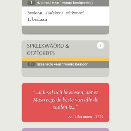
1
rizzeltaot veur 't woord
beslaond(e)
besloon
/bəˈslʊːn/
wèrkwoord
1. beslaan
SPREEKWÄÖRD &
GEZÈGKDES
0
rizzeltaote veur 't woord
besloon
"...ich sal uch bewiesen, dat et
Mastreegs de beste van alle de
taulen is..."
oet 't Sermoen - 1729