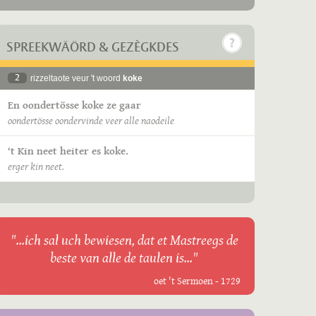
SPREEKWÄÖRD & GEZÈGKDES
2
rizzeltaote veur 't woord
koke
En oondertösse koke ze gaar
oondertösse oondervinde veer alle naodeile
‘t Kin neet heiter es koke.
erger kin neet.
"...ich sal uch bewiesen, dat et Mastreegs de
beste van alle de taulen is..."
oet 't Sermoen - 1729