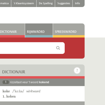
matica
't Klaanksysteem
De Spelling
Suggesties
Info
DICTIONAIR
RIJMWÄÖRD
SPREEKWÄÖRD
DICTIONAIR
1
rizzeltaot veur 't woord
kokend
koke
/ˈkoːkə/
wèrkwoord
1. koken