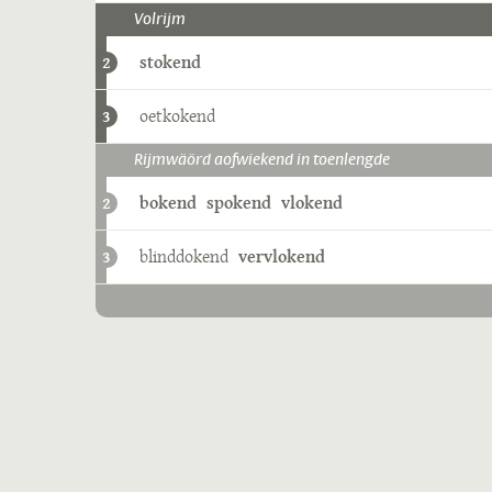
Volrijm
stokend
2
oetkokend
3
Rijmwäörd aofwiekend in toenlengde
bokend
spokend
vlokend
2
blinddokend
vervlokend
3