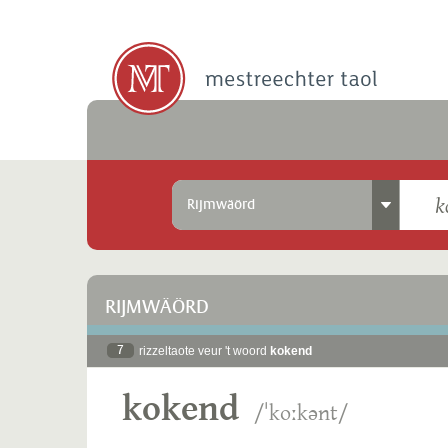
Rijmwäörd
RIJMWÄÖRD
7
rizzeltaote veur 't woord
kokend
kokend
/ˈkoːkənt/