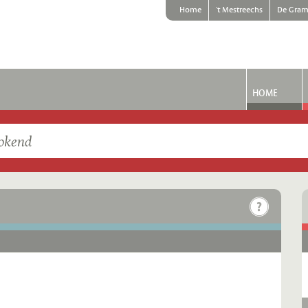
Home
't Mestreechs
De Gram
HOME