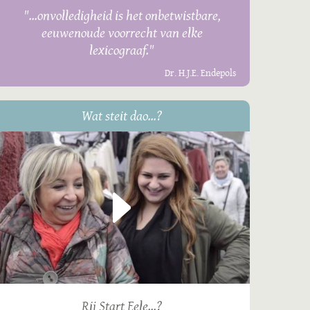
"...onvolledigheid is het onbetwistbare,
eeuwenoude voorrecht van elke
lexicograaf."
Dr. H.J.E. Endepols
Wat steit dao...?
Rij Start Eele...?