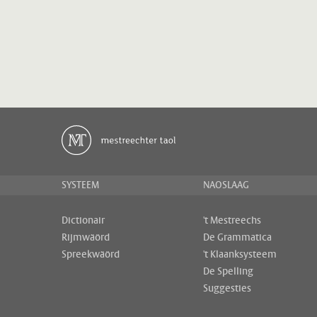
SYSTEEM
NAOSLAAG
Dictionair
't Mestreechs
Rijmwäörd
De Grammatica
Spreekwäörd
't Klaanksysteem
De Spelling
Suggesties