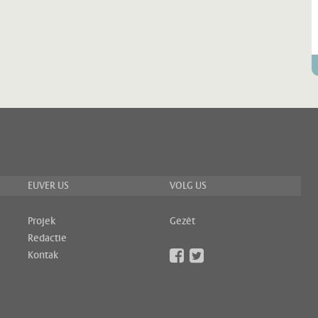
EUVER US
VOLG US
Projek
Gezèt
Redactie
Kontak