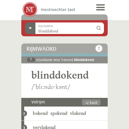
Rijmwäörd
RIJMWÄÖRD
7
rizzeltaote veur 't woord
blinddokend
blinddokend
/ˈblɪːndoˑkənt/
-oˑkənt
Volrijm
bokend
spokend
vlokend
2
vervlokend
3