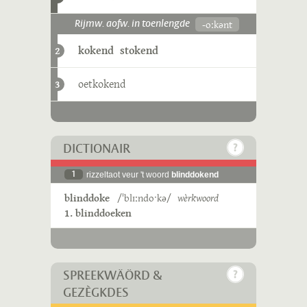
-oːkənt
Rijmw. aofw. in toenlengde
kokend
stokend
2
oetkokend
3
DICTIONAIR
1
rizzeltaot veur 't woord
blinddokend
blinddoke
/ˈblɪːndoˑkə/
wèrkwoord
1. blinddoeken
SPREEKWÄÖRD &
GEZÈGKDES