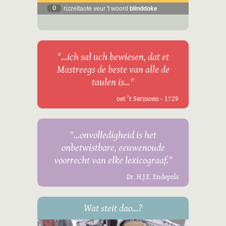
0
rizzeltaote veur 't woord
blinddoke
"...ich sal uch bewiesen, dat et
Mastreegs de beste van alle de
taulen is..."
oet 't Sermoen - 1729
"...onvolledigheid is het
onbetwistbare, eeuwenoude
voorrecht van elke lexicograaf."
Dr. H.J.E. Endepols
Wat steit dao...?