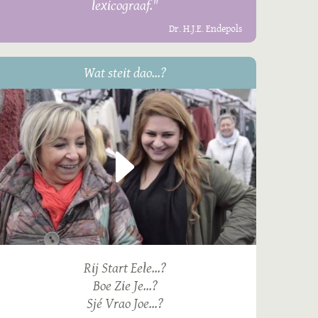
lexicograaf."
Dr. H.J.E. Endepols
Wat steit dao...?
Rij Start Eele...?
Boe Zie Je...?
Sjé Vrao Joe...?