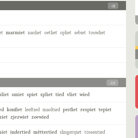
-it
et
marmiet
naoliet
oetliet
opliet
sebiet
touwliet
-iːt
sliet
smiet
spiet
spliet
tied
vliet
wied
ed
konfiet
leeftied
maoltied
perfiet
respiet
tepiet
ziet
zjezwiet
zoewied
iet
indertied
mèttertied
slingersjiet
tössentied