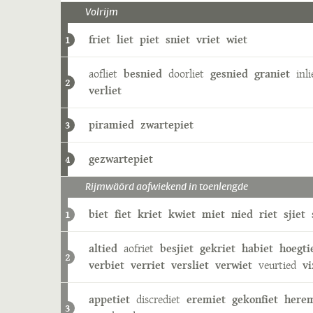
Volrijm
friet
liet
piet
sniet
vriet
wiet
1
aofliet
besnied
doorliet
gesnied
graniet
inli
2
verliet
piramied
zwartepiet
3
gezwartepiet
4
Rijmwäörd aofwiekend in toenlengde
biet
fiet
kriet
kwiet
miet
nied
riet
sjiet
1
altied
aofriet
besjiet
gekriet
habiet
hoegti
2
verbiet
verriet
versliet
verwiet
veurtied
vi
appetiet
discrediet
eremiet
gekonfiet
herem
3