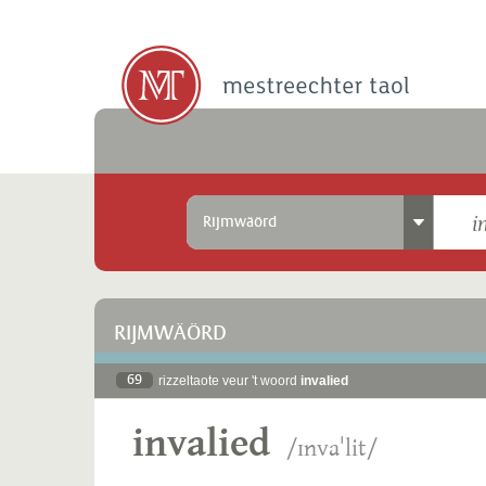
Rijmwäörd
RIJMWÄÖRD
69
rizzeltaote veur 't woord
invalied
invalied
/ɪnvaˈlit/