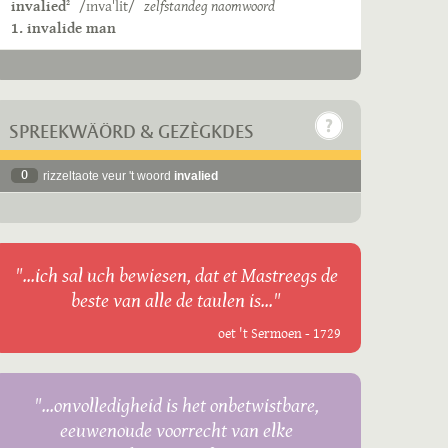
invalied
/ɪnvaˈlit/
zelfstandeg naomwoord
2
1. invalide man
SPREEKWÄÖRD & GEZÈGKDES
0
rizzeltaote veur 't woord
invalied
"...ich sal uch bewiesen, dat et Mastreegs de
beste van alle de taulen is..."
oet 't Sermoen - 1729
"...onvolledigheid is het onbetwistbare,
eeuwenoude voorrecht van elke