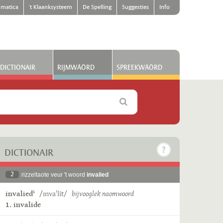
matica
't Klaanksysteem
De Spelling
Suggesties
Info
DICTIONAIR
RIJMWÄÖRD
SPREEKWÄÖRD
DICTIONAIR
2
rizzeltaote veur 't woord
invalied
invalied
/ɪnvaˈlit/
bijvooglek naomwoord
1
1. invalide