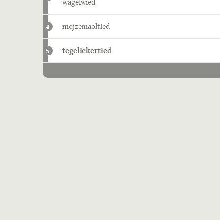
wagelwied
mojzemaoltied
4
tegeliekertied
5