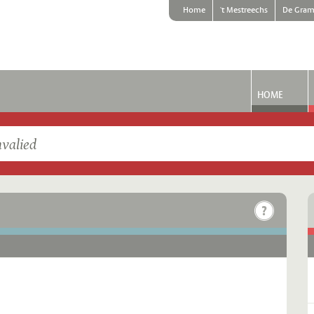
Home
't Mestreechs
De Gram
HOME