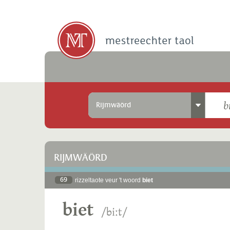
Rijmwäörd
RIJMWÄÖRD
69
rizzeltaote veur 't woord
biet
biet
/biːt/