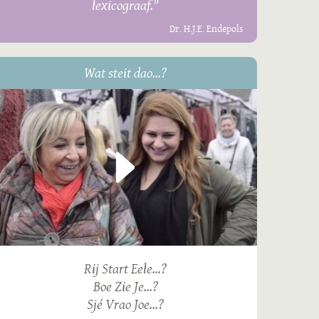
lexicograaf."
Dr. H.J.E. Endepols
Wat steit dao...?
Rij Start Eele...?
Boe Zie Je...?
Sjé Vrao Joe...?