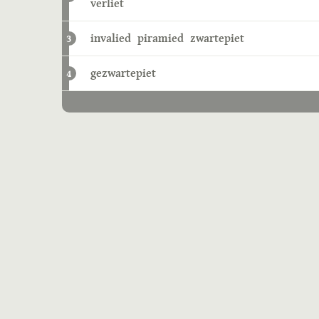
verliet
invalied
piramied
zwartepiet
3
gezwartepiet
4