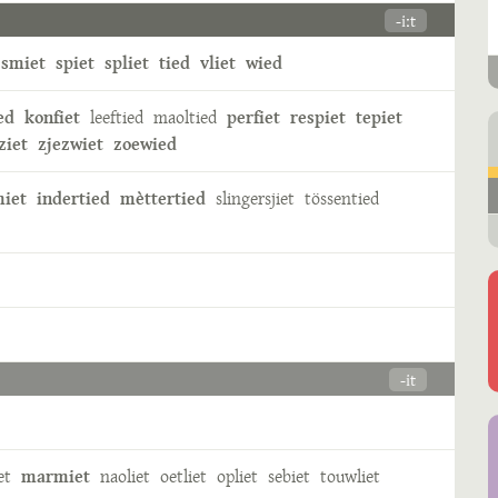
-iːt
smiet
spiet
spliet
tied
vliet
wied
ed
konfiet
leeftied
maoltied
perfiet
respiet
tepiet
ziet
zjezwiet
zoewied
iet
indertied
mèttertied
slingersjiet
tössentied
-it
et
marmiet
naoliet
oetliet
opliet
sebiet
touwliet