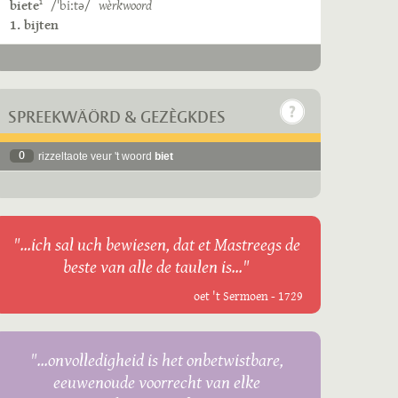
biete
/ˈbiːtə/
wèrkwoord
1
1. bijten
SPREEKWÄÖRD & GEZÈGKDES
0
rizzeltaote veur 't woord
biet
"...ich sal uch bewiesen, dat et Mastreegs de
beste van alle de taulen is..."
oet 't Sermoen - 1729
"...onvolledigheid is het onbetwistbare,
eeuwenoude voorrecht van elke