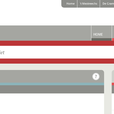
Home
't Mestreechs
De Gram
HOME