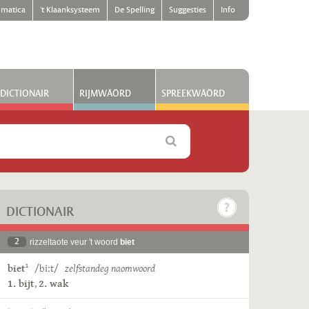
matica
't Klaanksysteem
De Spelling
Suggesties
Info
DICTIONAIR
RIJMWÄÖRD
SPREEKWÄÖRD
DICTIONAIR
2
rizzeltaote veur 't woord
biet
biet
/biːt/
zelfstandeg naomwoord
1
1. bijt
,
2. wak