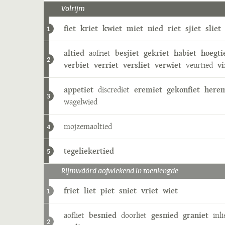
Volrijm
fiet
kriet
kwiet
miet
nied
riet
sjiet
sliet
1
altied
aofriet
besjiet
gekriet
habiet
hoegti
2
verbiet
verriet
versliet
verwiet
veurtied
vi
appetiet
discrediet
eremiet
gekonfiet
herem
3
wagelwied
mojzemaoltied
4
tegeliekertied
5
Rijmwäörd aofwiekend in toenlengde
friet
liet
piet
sniet
vriet
wiet
1
aofliet
besnied
doorliet
gesnied
graniet
inli
2