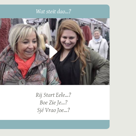
Wat steit dao...?
Rij Start Eele...?
Boe Zie Je...?
Sjé Vrao Joe...?