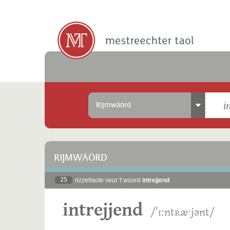
Rijmwäörd
RIJMWÄÖRD
25
rizzeltaote veur 't woord
intrejjend
intrejjend
/ˈɪːntʀæˑjənt/