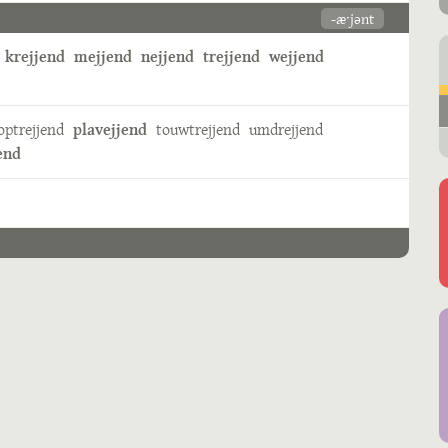
-æˑjənt
krejjend
mejjend
nejjend
trejjend
wejjend
optrejjend
plavejjend
touwtrejjend
umdrejjend
end