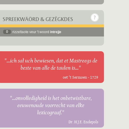
SPREEKWÄÖRD & GEZÈGKDES
0
rizzeltaote veur 't woord
intrejje
"...ich sal uch bewiesen, dat et Mastreegs de
beste van alle de taulen is..."
oet 't Sermoen - 1729
"...onvolledigheid is het onbetwistbare,
eeuwenoude voorrecht van elke
lexicograaf."
Dr. H.J.E. Endepols