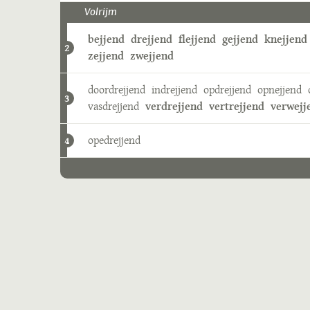
Volrijm
bejjend
drejjend
flejjend
gejjend
knejjend
2
zejjend
zwejjend
doordrejjend
indrejjend
opdrejjend
opnejjend
3
vasdrejjend
verdrejjend
vertrejjend
verwejj
opedrejjend
4