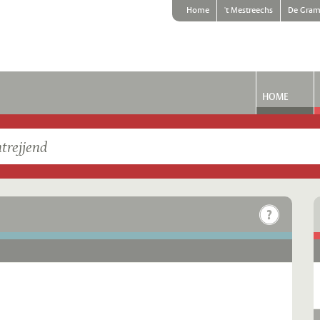
Home
't Mestreechs
De Gram
HOME