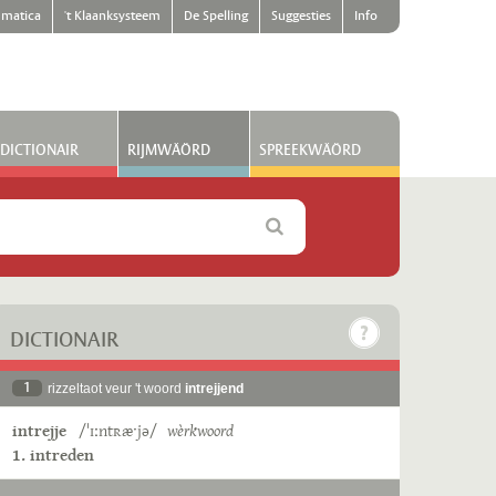
matica
't Klaanksysteem
De Spelling
Suggesties
Info
DICTIONAIR
RIJMWÄÖRD
SPREEKWÄÖRD
DICTIONAIR
1
rizzeltaot veur 't woord
intrejjend
intrejje
/ˈɪːntʀæˑjə/
wèrkwoord
1. intreden