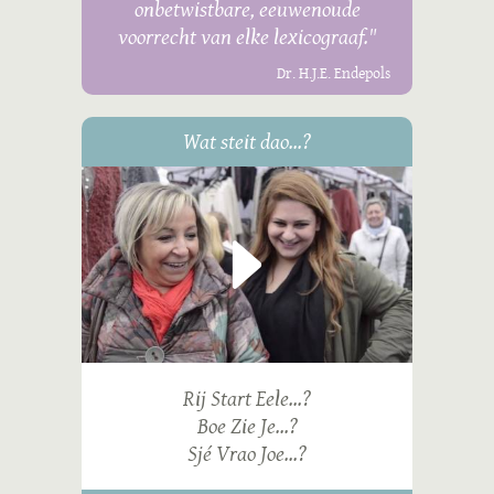
onbetwistbare, eeuwenoude
voorrecht van elke lexicograaf."
Dr. H.J.E. Endepols
Wat steit dao...?
Rij Start Eele...?
Boe Zie Je...?
Sjé Vrao Joe...?