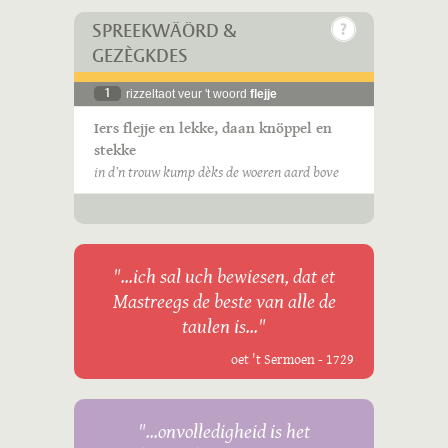
SPREEKWÄÖRD &
GEZÈGKDES
1
rizzeltaot veur 't woord
flejje
Iers flejje en lekke, daan knöppel en
stekke
in d’n trouw kump dèks de woeren aard bove
"...ich sal uch bewiesen, dat et
Mastreegs de beste van alle de
taulen is..."
oet 't Sermoen - 1729
"...onvolledigheid is het