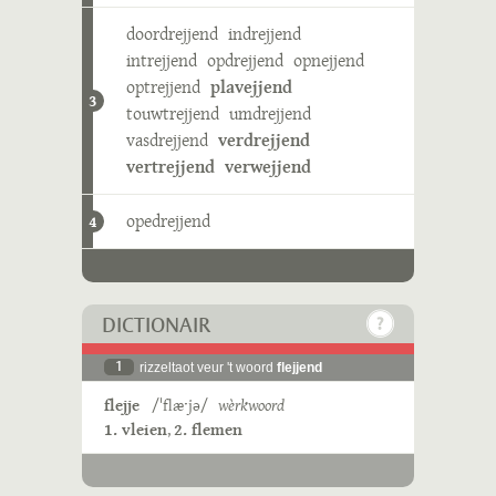
doordrejjend
indrejjend
intrejjend
opdrejjend
opnejjend
optrejjend
plavejjend
3
touwtrejjend
umdrejjend
vasdrejjend
verdrejjend
vertrejjend
verwejjend
opedrejjend
4
DICTIONAIR
1
rizzeltaot veur 't woord
flejjend
flejje
/ˈflæˑjə/
wèrkwoord
1. vleien
,
2. flemen