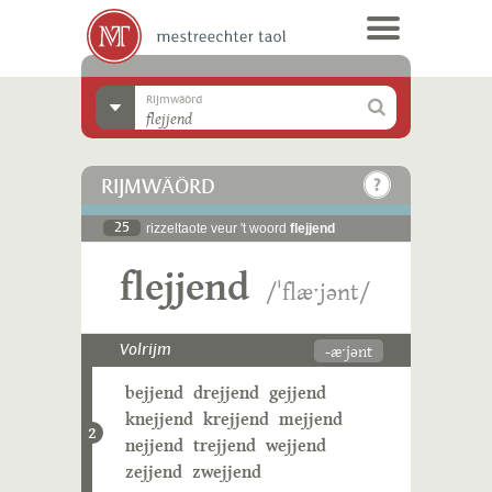
Rijmwäörd
RIJMWÄÖRD
25
rizzeltaote veur 't woord
flejjend
flejjend
/ˈflæˑjənt/
-æˑjənt
Volrijm
bejjend
drejjend
gejjend
knejjend
krejjend
mejjend
2
nejjend
trejjend
wejjend
zejjend
zwejjend