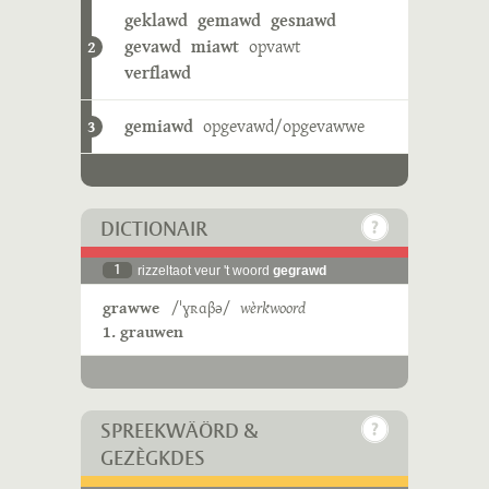
geklawd
gemawd
gesnawd
gevawd
miawt
opvawt
2
verflawd
gemiawd
opgevawd/opgevawwe
3
DICTIONAIR
1
rizzeltaot veur 't woord
gegrawd
grawwe
/ˈɣʀɑβə/
wèrkwoord
1. grauwen
SPREEKWÄÖRD &
GEZÈGKDES