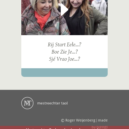
Rij Start Eele...?
Boe Zie Je...?
Sjé Vrao Joe...?
© Roger Weijenberg | made
ivengi
by