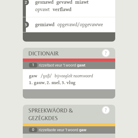
gesnawd
gevawd
miawt
2
opvawt
verflawd
gemiawd
opgevawd/opgevawwe
3
DICTIONAIR
1
rizzeltaot veur 't woord
gawt
gaw
/ɣɑβ/
bijvooglek naomwoord
1. gauw
,
2. snel
,
3. vlug
SPREEKWÄÖRD &
GEZÈGKDES
0
rizzeltaote veur 't woord
gaw