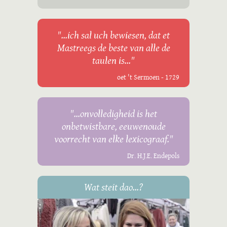
"...ich sal uch bewiesen, dat et
Mastreegs de beste van alle de
taulen is..."
oet 't Sermoen - 1729
"...onvolledigheid is het
onbetwistbare, eeuwenoude
voorrecht van elke lexicograaf."
Dr. H.J.E. Endepols
Wat steit dao...?