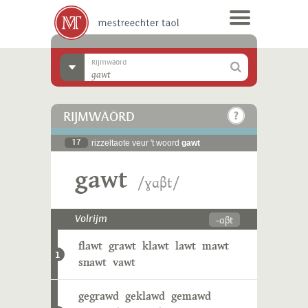
Rijmwäörd
RIJMWÄÖRD
17
rizzeltaote veur 't woord
gawt
gawt
/ɣɑβt/
-ɑβt
Volrijm
flawt
grawt
klawt
lawt
mawt
1
snawt
vawt
gegrawd
geklawd
gemawd