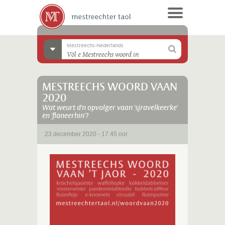
Mestreechs-Nederlands
MESTREECHS WOORD VAAN
2020
Wat weurt d'n opvolger vaan 'sjravelkeerke'
en 'flaneerhin'?
23 december 2020 - 17.45 oor