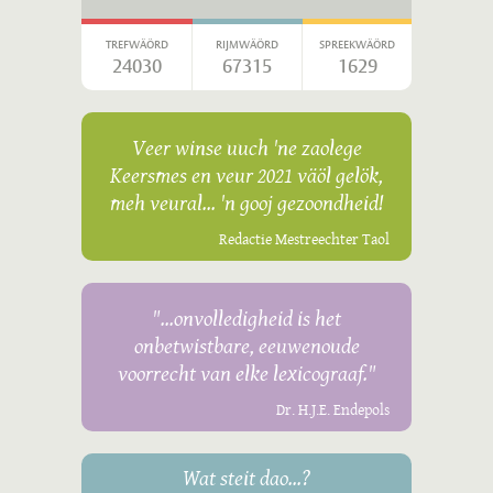
TREFWÄÖRD
RIJMWÄÖRD
SPREEKWÄÖRD
24030
67315
1629
Veer winse uuch 'ne zaolege
Keersmes en veur 2021 väöl gelök,
meh veural... 'n gooj gezoondheid!
Redactie Mestreechter Taol
"...onvolledigheid is het
onbetwistbare, eeuwenoude
voorrecht van elke lexicograaf."
Dr. H.J.E. Endepols
Wat steit dao...?