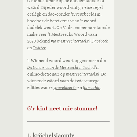
G'r kint stumme op de oonderstaonde 10
wäörd. Bij eder woord vint g'r eine regel
oetlègk en dao-oonder 'n veurbeeldzin,
boedoor de beteikenis vaan 't woord
dudelek weurt. Op 31 december aonstaonde
make veer 't Mestreechs Woord vaan
2020 bekind via
mestreechtertaol.nl
,
Facebook
en
Twitter
.
't Winnend woord weurt opgenome in d'n
Dictionair vaan de Mestreechter Taol
, d'n
online-dictionair op
mestreechtertaol.nl
. De
winnende wäörd vaan de twie veurege
edities waore
sjravelkeerke
en
flaneerhin
.
G'r kint neet mie stumme!
kröchelsjaomte
1.