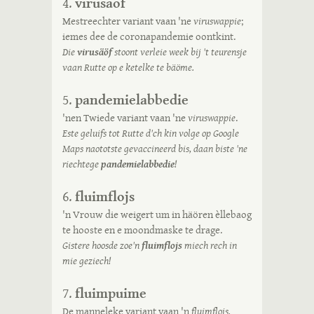
virusäöf
4.
Mestreechter variant vaan 'ne
viruswappie
;
iemes dee de coronapandemie oontkint.
Die
virusäöf
stoont verleie week bij 't teurensje
vaan Rutte op e ketelke te bäöme.
pandemielabbedie
5.
'nen Twiede variant vaan 'ne
viruswappie
.
Este geluifs tot Rutte d'ch kin volge op Google
Maps naototste gevaccineerd bis, daan biste 'ne
riechtege
pandemielabbedie
!
fluimflojs
6.
'n Vrouw die weigert um in häören èllebaog
te hooste en e moondmaske te drage.
Gistere hoosde zoe'n
fluimflojs
miech rech in
mie geziech!
fluimpuime
7.
De manneleke variant vaan 'n
fluimflojs
.