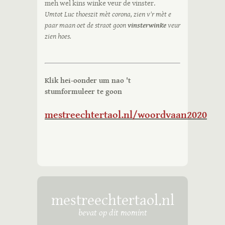
meh wel kins winke veur de vinster.
Umtot Luc thoeszit mèt corona, zien v'r mèt e
paar maan oet de straot goon
vinsterwinke
veur
zien hoes.
Klik hei-oonder um nao 't
stumformuleer te goon
mestreechtertaol.nl/woordvaan2020
mestreechtertaol.nl
bevat op dit momint