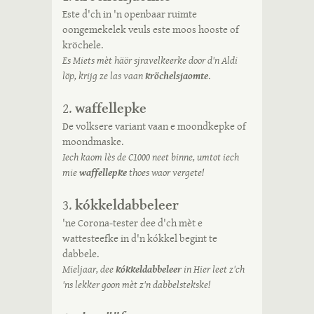
Este d'ch in 'n openbaar ruimte
oongemekelek veuls este moos hooste of
kröchele.
Es Miets mèt häör sjravelkeerke door d'n Aldi
löp, krijg ze las vaan
kröchelsjaomte
.
waffellepke
2.
De volksere variant vaan e moondkepke of
moondmaske.
Iech kaom lès de C1000 neet binne, umtot iech
mie
waffellepke
thoes waor vergete!
kókkeldabbeleer
3.
'ne Corona-tester dee d'ch mèt e
wattesteefke in d'n
kókkel
begint te
dabbele
.
Mieljaar, dee
kókkeldabbeleer
in Hier leet z'ch
'ns lekker goon mèt z'n dabbelstekske!