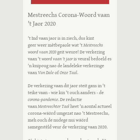
Mestreechs Corona-Woord vaan
't Jaor 2020
't Ind vaan jaor is in ziech, dus kint
geer weer mètbepaole wat 't
Mestreechs
woord vaan 2020
geit weure! De verkezing
vaan 't
woord vaan 't jaor
is veural bedoeld es
'n knipoug nao de landeleke verkezinge
vaan
Van Dale
of
Onze Taal
.
De verkezing vaan dit jaor steit gans in 't
teike vaan - wie kin 't ouch aanders - de
corona-pandemie
. De redactie
vaan
Mestreechter Taol
heet 'n aontal actueel
corona-wäörd umgezat nao 't Mestreechs,
meh ouch de nudege nui wäörd
samegestèld veur de verkezing vaan 2020.