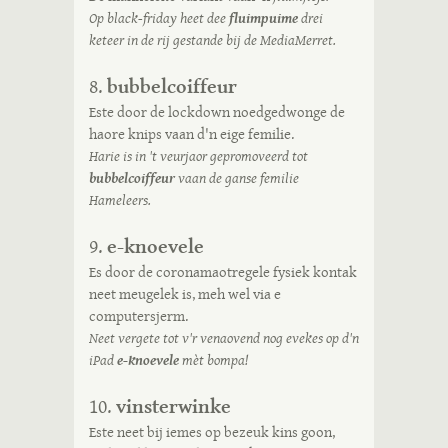
Op black-friday heet dee
fluimpuime
drei
keteer in de rij gestande bij de MediaMerret.
bubbelcoiffeur
8.
Este door de lockdown noedgedwonge de
haore knips vaan d'n eige femilie.
Harie is in 't veurjaor gepromoveerd tot
bubbelcoiffeur
vaan de ganse femilie
Hameleers.
e-knoevele
9.
Es door de coronamaotregele fysiek kontak
neet meugelek is, meh wel via e
computersjerm.
Neet vergete tot v'r venaovend nog evekes op d'n
iPad
e-knoevele
mèt bompa!
vinsterwinke
10.
Este neet bij iemes op bezeuk kins goon,