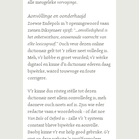
alle meugeleke
vervoginge
.
Aonvöllinge en oonderhaajd
Zoewie Endepols in ’t openingswoord vaan
zienen Diksjenaer sjrijf:
“...onvolledigheid is
het onbetwistbare, eeuwenoude voorrecht van
elke lexicograaf.”
Ouch veur dezen online
dictionair gelt tot ‘r zéker neet volledeg is.
Meh, v’r höbbe ei groet veurdeil; v’r wèrke
digitaol en kinne d’n dictionair ederen daag
bijwèrke, wäörd touwvoge en foute
corrigere.
V’r kinne dus rösteg stèlle tot dezen
dictionair neet allein oonvolledeg is, meh
daoneve ouch noets aof is. Zjus wie eder
redactie vaan e woordebook - of dat noe
Van Dale
of
Oxford
is - zalle v’r ’t systeem
constant blieve bijwèrke en aonvölle.
Daobij kinne v’r eur hölp good gebruke. G’r
vint op deze website ’n
invölformuleer
,