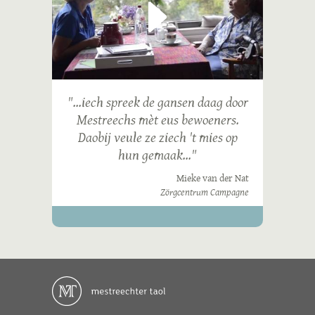
"...iech spreek de gansen daag door
Mestreechs mèt eus bewoeners.
Daobij veule ze ziech 't mies op
hun gemaak..."
Mieke van der Nat
Zörgcentrum Campagne