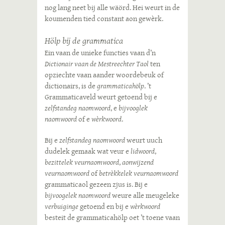
nog lang neet bij alle wäörd. Hei weurt in de
koumenden tied constant aon gewèrk.
Hölp bij de grammatica
Ein vaan de unieke functies vaan d’n
Dictionair vaan de Mestreechter Taol
ten
opziechte vaan aander woordebeuk of
dictionairs, is de
grammaticahölp
. ’t
Grammaticaveld weurt getoend bij e
zelfstandeg naomwoord
, e
bijvooglek
naomwoord
of e
wèrkwoord
.
Bij e
zelfstandeg naomwoord
weurt uuch
dudelek gemaak wat veur e
lidwoord
,
bezittelek veurnaomwoord
,
aonwijzend
veurnaomwoord
of
betrèkkelek veurnaomwoord
grammaticaol gezeen zjus is. Bij e
bijvoogelek naomwoord
weure alle meugeleke
verbuiginge
getoend en bij e
wèrkwoord
besteit de grammaticahölp oet ’t toene vaan