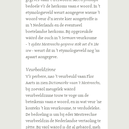
bedoele v’r de herkoms vaan e woord. In ’t
etymologieveld weurt aongegeve wienie ’t
woord veur d'n ierste kier aongetroffe is
in ’t Nederlands en de eventueel
boetelandse herkoms. Bij opgezeukde
wäörd die ouch in ’t
Sermoen
veurkoume
-
’t ajdste Mestreechs gesjreve stök oet d'n 18e
iew
- weurt dit in ’t etymologieveld nog ’ns
apaart aongegeve.
Veurbeeldzinne
V’r perbere, nao ’t veurbeuld vaan Flor
Aarts in zien
Dictionairke vaan ’t Mestreechs
,
bij zoeväöl meugelek wäörd
veurbeeldzinne touw te voge um de
beteikenis vaan e woord, en in wat veur ’ne
konteks ’t kin veurkoume, te verdudeleke.
De bedoeling is um bij eder Mestreechse
veurbeeldzin de Nederlandse vertaoling te
zètte. Bij väöl wäörd is dit al gebäörd, meh