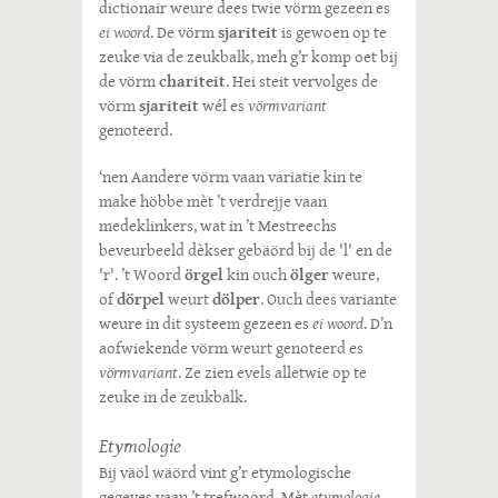
dictionair weure dees twie vörm gezeen es
ei woord
. De vörm
sjariteit
is gewoen op te
zeuke via de zeukbalk, meh g’r komp oet bij
de vörm
chariteit
. Hei steit vervolges de
vörm
sjariteit
wél es
vörmvariant
genoteerd.
‘nen Aandere vörm vaan variatie kin te
make höbbe mèt ’t verdrejje vaan
medeklinkers, wat in ’t Mestreechs
beveurbeeld dèkser gebäörd bij de 'l' en de
'r'. ’t Woord
örgel
kin ouch
ölger
weure,
of
dörpel
weurt
dölper
. Ouch dees variante
weure in dit systeem gezeen es
ei woord
. D’n
aofwiekende vörm weurt genoteerd es
vörmvariant
. Ze zien evels alletwie op te
zeuke in de zeukbalk.
Etymologie
Bij väöl wäörd vint g’r etymologische
gegeves vaan ’t trefwoord. Mèt
etymologie