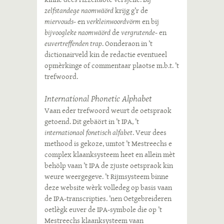
zelfstandege naomwäörd
krijg g’r de
miervouds
- en
verkleinwoordvörm
en bij
bijvoogleke naomwäörd
de
vergrutende
- en
euvertreffenden trap
. Oonderaon in ’t
dictionairveld kin de redactie eventueel
opmèrkinge of commentaar plaotse m.b.t. ’t
trefwoord.
International Phonetic Alphabet
Vaan eder trefwoord weurt de oetspraok
getoend. Dit gebäört in ’t IPA, ’t
internationaol fonetisch alfabet
. Veur dees
methood is gekoze, umtot ’t Mestreechs e
complex klaanksysteem heet en allein mèt
behölp vaan ’t IPA de zjuste oetspraok kin
weure weergegeve. ’t Rijmsysteem binne
deze website wèrk volledeg op basis vaan
de IPA-transcripties. ’nen Oetgebreideren
oetlègk euver de IPA-symbole die op ’t
Mestreechs klaanksysteem vaan