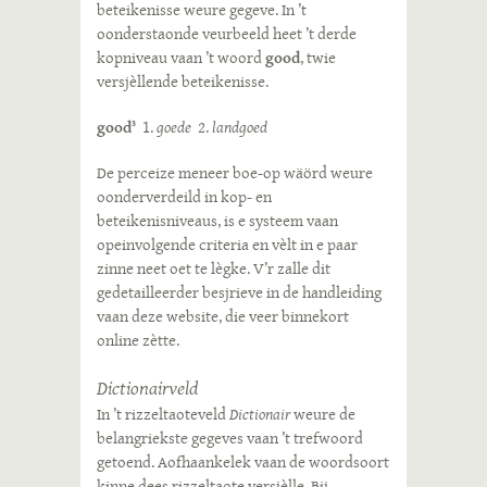
beteikenisse weure gegeve. In ’t
oonderstaonde veurbeeld heet ’t derde
kopniveau vaan ’t woord
good
, twie
versjèllende beteikenisse.
good
1.
goede
2.
landgoed
3
De perceize meneer boe-op wäörd weure
oonderverdeild in kop- en
beteikenisniveaus, is e systeem vaan
opeinvolgende criteria en vèlt in e paar
zinne neet oet te lègke. V’r zalle dit
gedetailleerder besjrieve in de handleiding
vaan deze website, die veer binnekort
online zètte.
Dictionairveld
In ’t rizzeltaoteveld
Dictionair
weure de
belangriekste gegeves vaan ’t trefwoord
getoend. Aofhaankelek vaan de woordsoort
kinne dees rizzeltaote versjèlle. Bij