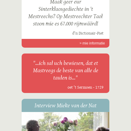
Maak geer eur
Sinterklaosgediechte in 't
Mestreechs? Op Mestreechter Taol
stoon mie es 67.000 rijmwäörd!
d'n Dictionair-Piet
> mie informatie
"...ich sal uch bewiesen, dat et
Mastreegs de beste van alle de
taulen is..."
oet 't Sermoen - 1729
Interview Mieke van der Nat