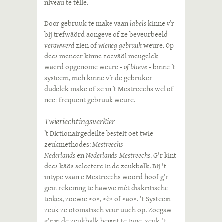
niveau te tèlle.
Door gebruuk te make vaan
labels
kinne v’r
bij trefwäörd aongeve of ze beveurbeeld
verawwerd
zien of
wieneg gebruuk
weure. Op
dees meneer kinne zoeväöl meugelek
wäörd opgenome weure -
of blieve
- binne ’t
systeem, meh kinne v’r de gebruker
dudelek make of ze in ’t Mestreechs wel of
neet frequent gebruuk weure.
Twieriechtingsverkier
’t Dictionairgedeilte besteit oet twie
zeukmethodes:
Mestreechs-
Nederlands
en
Nederlands-Mestreechs
. G'r kint
dees käös selectere in de zeukbalk. Bij 't
intype vaan e Mestreechs woord hoof g'r
gein rekening te hawwe mèt diakritische
teikes, zoewie <ö>, <è> of <äö>. 't Systeem
zeuk ze otomatisch veur uuch op. Zoegaw
g'r in de zeukbalk begint te type, zeuk 't