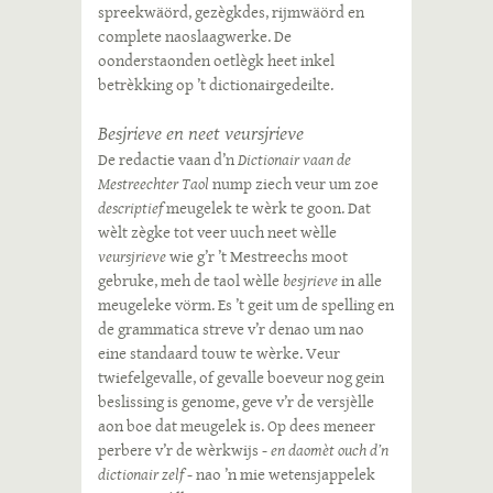
spreekwäörd, gezègkdes, rijmwäörd en
complete naoslaagwerke. De
oonderstaonden oetlègk heet inkel
betrèkking op ’t dictionairgedeilte.
Besjrieve en neet veursjrieve
De redactie vaan d’n
Dictionair vaan de
Mestreechter Taol
nump ziech veur um zoe
descriptief
meugelek te wèrk te goon. Dat
wèlt zègke tot veer uuch neet wèlle
veursjrieve
wie g’r ’t Mestreechs moot
gebruke, meh de taol wèlle
besjrieve
in alle
meugeleke vörm. Es ’t geit um de spelling en
de grammatica streve v’r denao um nao
eine standaard touw te wèrke. Veur
twiefelgevalle, of gevalle boeveur nog gein
beslissing is genome, geve v’r de versjèlle
aon boe dat meugelek is. Op dees meneer
perbere v’r de wèrkwijs -
en daomèt ouch d’n
dictionair zelf
- nao ’n mie wetensjappelek