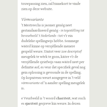
touwpassing zien, zal binnekort te vinde
zien op deze website.
Vörmvariante
’t Mestreechs is jaomer genóg neet
gestandaardiseerd genóg -
in tegestèlling tot
beveurbeeld ’t Nederlands
- tot v’r ein
dudeleke spellingwijs höbbe. Sommege
wäörd kinne op versjèllende menere
gespeld weure. Umtot veer zoe
descriptief
meugelek te wèrk te goon, käöre v’r de
versjèllende sjriefwijs vaan wäörd neet per
definitie aof, es veur dat specifiek geval nog
gein oplossing is gevoonde in de spelling.
Op kopniveau weurt aongegeve in ’t veld
vörmvariante
of ’n aander spelling meugelek
is.
e Veurbeeld is ’t woord
chariteit
, wat ouch
es
sjariteit
gesjreve kin weure. In dezen