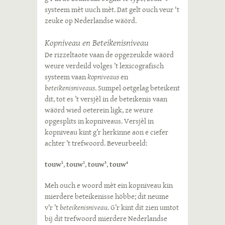
systeem mèt uuch mèt. Dat gelt ouch veur 't
zeuke op Nederlandse wäörd.
Kopniveau en Beteikenisniveau
De rizzeltaote vaan de opgezeukde wäörd
weure verdeild volges ’t lexicografisch
systeem vaan
kopniveaus
en
beteikenisniveaus
. Sumpel oetgelag beteikent
dit, tot es ’t versjèl in de beteikenis vaan
wäörd wied oeterein ligk, ze weure
opgesplits in kopniveaus. Versjèl in
kopniveau kint g’r herkinne aon e ciefer
achter ’t trefwoord. Beveurbeeld:
touw
,
touw
,
touw
,
touw
1
2
3
4
Meh ouch e woord mèt ein kopniveau kin
mierdere beteikenisse höbbe; dit neume
v’r ’t
beteikenisniveau
. G’r kint dit zien umtot
bij dit trefwoord mierdere Nederlandse