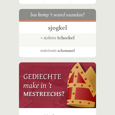
boe kump 't woord vaandan?
sjogkel
<
Aokens
Schockel
nederlands
:
schommel