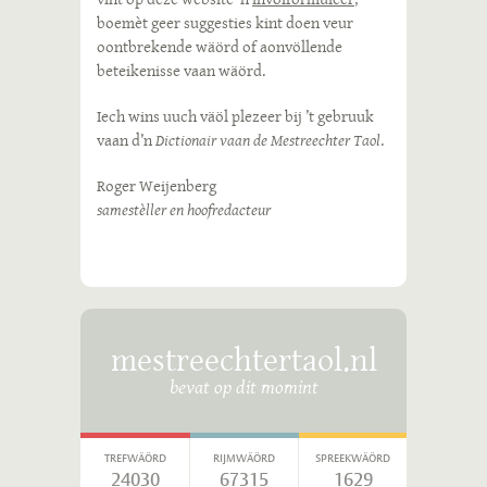
boemèt geer suggesties kint doen veur
oontbrekende wäörd of aonvöllende
beteikenisse vaan wäörd.
Iech wins uuch väöl plezeer bij ’t gebruuk
vaan d’n
Dictionair vaan de Mestreechter Taol
.
Roger Weijenberg
samestèller en hoofredacteur
mestreechtertaol.nl
bevat op dit momint
TREFWÄÖRD
RIJMWÄÖRD
SPREEKWÄÖRD
24030
67315
1629